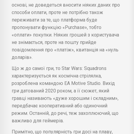
основі, не доведеться вносити ніяких даних про
способи оплати, проте не потрібно також
переживати за те, що платформа буде
пропонувати функцію «Purchase», тобто
«оплати» покупки. Ніяких грошей з користувача
не знімається, проте на пошту прийде
повідомлення про «платіж», квитанція на «нуль
доларів».
Що ж до самої гри, то Star Wars: Squadrons
характеризується як космічна стрілялка,
розроблена командою EA Motive Studio. Вихід
гри датований 2020 роком, а її сюжет, який
гравці називають «дуже хорошим і складним»,
передбачає кооперативний або одиночний
режим. Останній, до речі, теж захоплюючий, що
важливо для геймерів.
Примітно, що популярність гри досі на плаву,