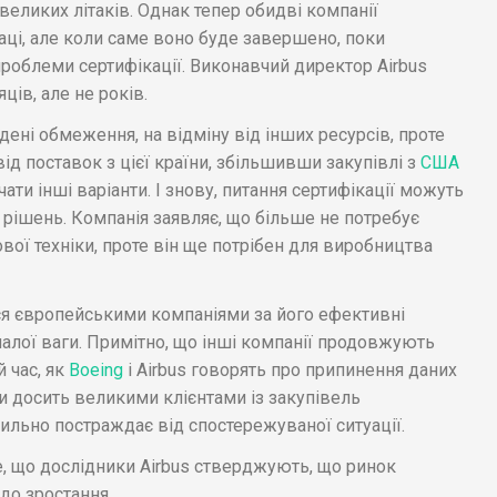
 великих літаків. Однак тепер обидві компанії
аці, але коли саме воно буде завершено, поки
роблеми сертифікації. Виконавчий директор Airbus
ців, але не років.
едені обмеження, на відміну від інших ресурсів, проте
від поставок з цієї країни, збільшивши закупівлі з
США
ати інші варіанти. І знову, питання сертифікації можуть
ішень. Компанія заявляє, що більше не потребує
вої техніки, проте він ще потрібен для виробництва
ся європейськими компаніями за його ефективні
 малої ваги. Примітно, що інші компанії продовжують
 час, як
Boeing
і Airbus говорять про припинення даних
и досить великими клієнтами із закупівель
сильно постраждає від спостережуваної ситуації.
е, що дослідники Airbus стверджують, що ринок
до зростання.