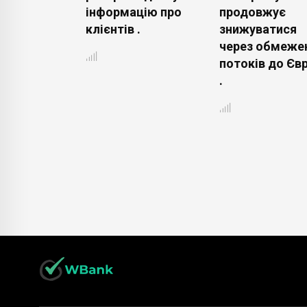
з
інформацію про
продовжує
льними .
клієнтів .
знижуватися
через обмеже
потоків до Єв
.