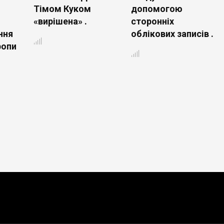
Тімом Куком
допомогою
«вирішена» .
сторонніх
ння
облікових записів .
ропи