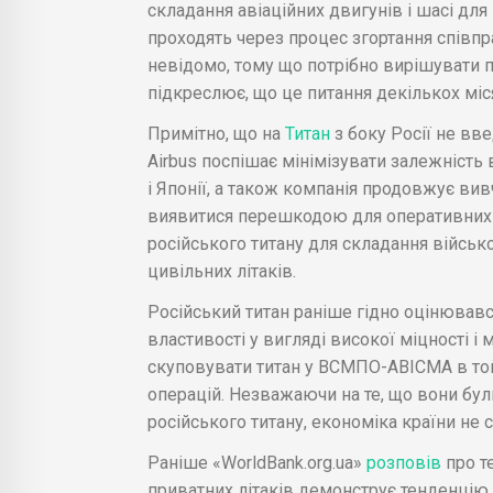
складання авіаційних двигунів і шасі для
проходять через процес згортання співпр
невідомо, тому що потрібно вирішувати п
підкреслює, що це питання декількох міся
Примітно, що на
Титан
з боку Росії не вв
Airbus поспішає мінімізувати залежність 
і Японії, а також компанія продовжує вивч
виявитися перешкодою для оперативних р
російського титану для складання військо
цивільних літаків.
Російський титан раніше гідно оцінював
властивості у вигляді високої міцності і
скуповувати титан у ВСМПО-АВІСМА в той
операцій. Незважаючи на те, що вони бул
російського титану, економіка країни не 
Раніше «WorldBank.org.ua»
розповів
про т
приватних літаків демонструє тенденцію 