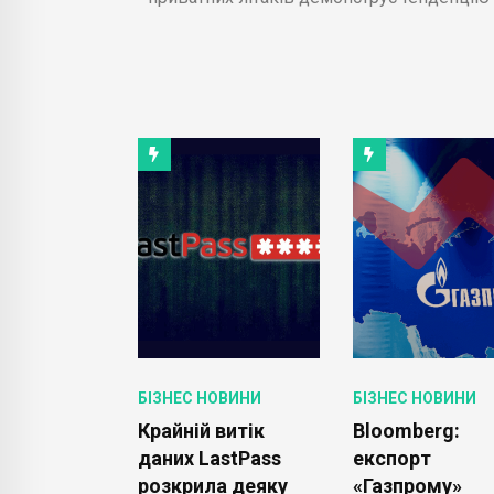
ОВИНИ
БІЗНЕС НОВИНИ
БІЗНЕС НОВИНИ
перше
Крайній витік
Bloomberg:
кує
даних LastPass
експорт
 Годинники
розкрила деяку
«Газпрому»