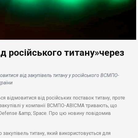
ід російського титану»через
ЕС НОВИНИ
БІЗНЕС НОВИНИ
овитися від закупівель титану у російського ВСМПО-
ай імпортує 44
NASA і ЄКА
країни
емні відеоігри і
обговорюють відправ
ає Tencent кілька
першого європейця н
ься відмовитися від російських поставок титану, проте
нзій .
місяць .
і закупівлі у компанії ВСМПО-АВІСМА тривають, що
Defense &amp; Space. Про цю новину повідомив
закупівель титану, який використовується для