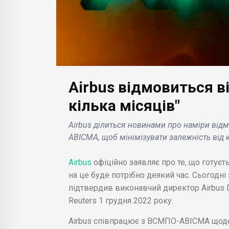
Airbus відмовиться в
БІЗНЕС НОВИНИ
кілька місяців"
БІЗН
Artist Reach: YouTube
Airbus ділиться новинами про наміри відм
анонсує нову метрику
Кит
АВІСМА, щоб мінімізувати залежність від 
цій
для оцінки
Іноз
tail
ефективності відео
над
Airbus
офіційно заявляє про те, що готуєт
я .
артистів .
ліце
на це буде потрібно деякий час. Сьогодн
підтвердив виконавчий директор Airbus 
Reuters 1 грудня 2022 року.
Airbus співпрацює з ВСМПО-АВІСМА щодо 