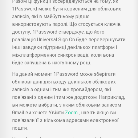
Разом ці функції зосереджуються на тому, як
1Password може бути корисним для облікових
записів, які в майбутньому рідше
використовують паролі. Що стосується ключів
доступу, 1Password стверджує, що його
реалізація Universal Sign On буде перевершувати
інші завдяки підтримці декількох платформ і
міжплатформенної синхронізації, коли вона
буде запущена в наступному році.
На даний момент 1Password може зберігати
облікові дані для входу декількох облікових
записів з одним і тим же провайдером, які
пов'язані з одним і тим же додатком. Наприклад,
ви можете вибрати, з яким обліковим записом
Gmail ви хочете Увійти
Zoom
, навіть якщо ви
пов'язали її з кількома адресами електронної
пошти.