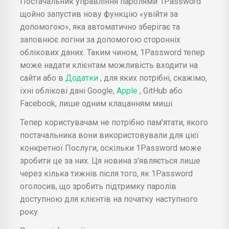
Постачальник управління паролями 1Password
щойно запустив нову функцію «увійти за
допомогою», яка автоматично зберігає та
заповнює логіни за допомогою сторонніх
облікових даних. Таким чином, 1Password тепер
може надати клієнтам можливість входити на
сайти або в
Додатки
, для яких потрібні, скажімо,
їхні облікові дані Google,
Apple
, GitHub або
Facebook, лише одним клацанням миші.
Тепер користувачам не потрібно пам'ятати, якого
постачальника вони використовували для цієї
конкретної Послуги, оскільки 1Password може
зробити це за них. Ця новина з'являється лише
через кілька тижнів після того, як 1Password
оголосив, що зробить підтримку паролів
доступною для клієнтів на початку наступного
року.