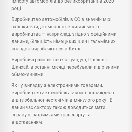
імпорту автомобілів до Великобританії в 2020
році.
Виробництво автомобілів в ЄС в значній мірі
залежить від компонентів китайського
виробництва — наприклад, згідно з офіційними
даними, більшість німецьких шин і гальмівних
колодок виробляються в Китаї.
Виробничі райони, такі як Гуандун, Цзілінь і
Шанхай, в останні місяці перебували під різними
обмеженнями.
Як і у випадку з електронними товарами,
виробництво автомобілів також постраждало
від глобальної нестачі чіпів минулого року . В
даний час сектору також доводиться мати
справу із затримками транспорту та
відставанням.