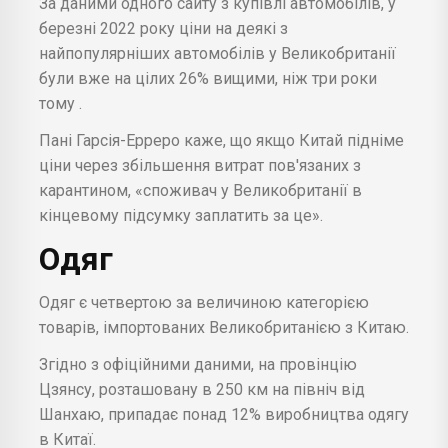
За даними одного сайту з купівлі автомобілів, у
березні 2022 року ціни на деякі з
найпопулярніших автомобілів у Великобританії
були вже на цілих 26% вищими, ніж три роки
тому .
Пані Гарсія-Ерреро каже, що якщо Китай підніме
ціни через збільшення витрат пов'язаних з
карантином, «споживач у Великобританії в
кінцевому підсумку заплатить за це».
Одяг
Одяг є четвертою за величиною категорією
товарів, імпортованих Великобританією з Китаю.
Згідно з офіційними даними, на провінцію
Цзянсу, розташовану в 250 км на північ від
Шанхаю, припадає понад 12% виробництва одягу
в Китаї.