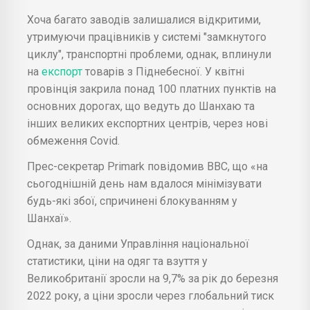
Хоча багато заводів залишалися відкритими,
утримуючи працівників у системі "замкнутого
циклу", транспортні проблеми, однак, вплинули
на
експорт
товарів з Піднебесної. У квітні
провінція закрила понад 100 платних пунктів на
основних дорогах, що ведуть до Шанхаю та
інших великих експортних центрів, через нові
обмеження Covid.
Прес-секретар Primark повідомив BBC, що «на
сьогоднішній день нам вдалося мінімізувати
будь-які збої, спричинені блокуванням у
Шанхаї».
Однак, за даними Управління національної
статистики, ціни на одяг та взуття у
Великобританії зросли на 9,7% за рік до березня
2022 року, а ціни зросли через глобальний тиск