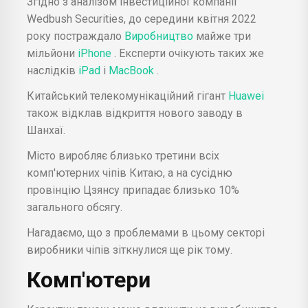
Згідно з аналізом інвестиційної компанії
Wedbush Securities, до середини квітня 2022
року постраждало
Виробництво
майже три
мільйони
iPhone
. Експерти очікують таких же
наслідків
iPad
і
MacBook
.
Китайський телекомунікаційний гігант
Huawei
також відклав відкриття нового заводу в
Шанхаї.
Місто виробляє близько третини всіх
комп'ютерних чіпів Китаю, а на сусідню
провінцію Цзянсу припадає близько 10%
загального обсягу.
Нагадаємо, що з проблемами в цьому секторі
виробники чіпів зіткнулися ще рік тому.
Комп'ютери