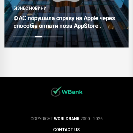
Завести домашню тварину:
варто знати майбутньому в
 Apple через
перед тим, як взяти в будин
Store .
вихованця? .
COPYRIGHT
WORLDBANK
2000 - 2026
CONTACT US