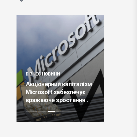
БІЗНЕС НО
Підсумки
БІЗНЕС НОВИНИ
найважли
Акціонерний капіталізм
або чим
Microsoft забезпечує
2021 рік 
вражаюче зростання .
технолог