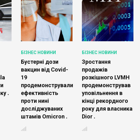
БІЗНЕС НОВИНИ
БІЗНЕС НОВИНИ
Бустерні дози
Зростання
вакцин від Covid-
продажів
la
19
розкішного LVMH
ти
продемонстрували
продемонстрував
ку .
ефективність
уповільнення в
проти нині
кінці рекордного
досліджуваних
року для власника
штамів Omicron .
Dior .