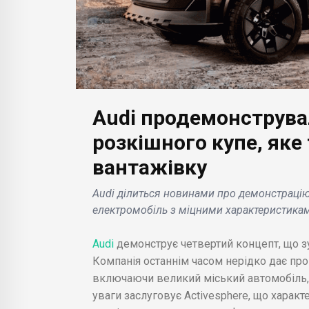
Audi продемонструвал
розкішного купе, яке
БІЗН
вантажівку
БІЗНЕС НОВИНИ
Lam
Netflix тестує новий
інве
Audi ділиться новинами про демонстрацію 
іху
спосіб стягувати плату
млр
електромобіль з міцними характеристика
за передачу пароля .
еле
Audi
демонструє четвертий концепт, що 
Компанія останнім часом нерідко дає про
включаючи великий міський автомобіль, а
уваги заслуговує Activesphere, що характ