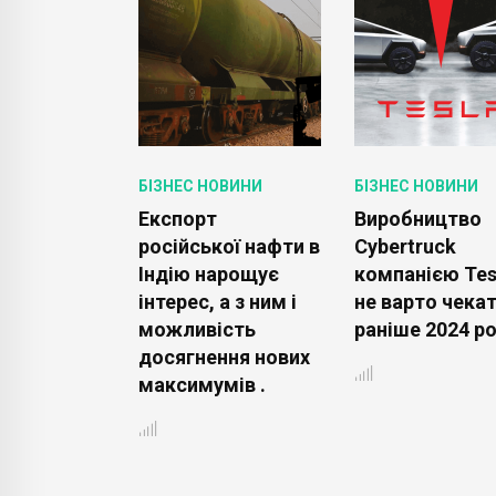
ОВИНИ
БІЗНЕС НОВИНИ
БІЗНЕС НОВИНИ
с»
Експорт
Виробництво
вує злом і
російської нафти в
Cybertruck
ле
Індію нарощує
компанією Tes
рджує
інтерес, а з ним і
не варто чека
цію старих
можливість
раніше 2024 ро
 кодів з
досягнення нових
нього
максимумів .
орію .