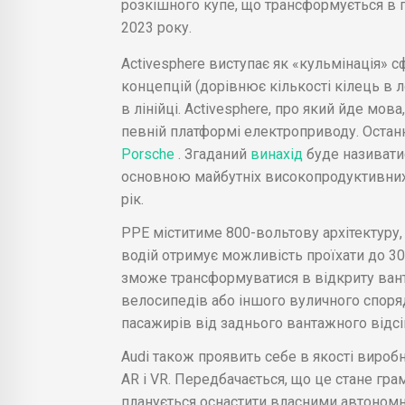
розкішного купе, що трансформується в п
2023 року.
Activesphere виступає як «кульмінація» с
концепцій (дорівнює кількості кілець в л
в лінійці. Activesphere, про який йде мо
певній платформі електроприводу. Останн
Porsche
. Згаданий
винахід
буде називатис
основною майбутніх високопродуктивних 
рік.
PPE міститиме 800-вольтову архітектуру,
водій отримує можливість проїхати до 30
зможе трансформуватися в відкриту вант
велосипедів або іншого вуличного споря
пасажирів від заднього вантажного відсіку
Audi також проявить себе в якості вироб
AR і VR. Передбачається, що це стане г
планується оснастити власними автоном