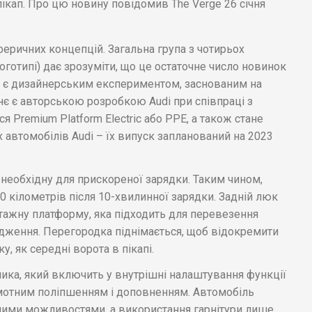
ікап. Про цю новину повідомив The Verge 26 січня
феричних концепцій. Загальна група з чотирьох
оготипі) дає зрозуміти, що це остаточне число новинок
ва, є дизайнерським експериментом, заснованим на
є є авторською розробкою Audi при співпраці з
я Premium Platform Electric або PPE, а також стане
автомобілів Audi – їх випуск запланований на 2023
 необхідну для прискореної зарядки. Таким чином,
0 кілометрів після 10-хвилинної зарядки. Задній люк
ажну платформу, яка підходить для перевезення
дження. Перегородка піднімається, щоб відокремити
, як середні ворота в пікапі.
ника, який включить у внутрішні налаштування функції
рамотним поліпшенням і доповненням. Автомобіль
ними можливостями, а використання гарнітури лише