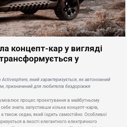
а концепт-кар у вигляді
 трансформується у
ЕС НОВИНИ
БІЗНЕС НОВИНИ
borghini планує
Споживчий фонд JAB
стиції в розмірі 1,8
вкладе 1,4 млрд.
Activesphere, який характеризується, як автономний
д. Євро в
доларів на розвиток
ми, призначений для любителів бездоріжжя
ктрифікацію .
страхування тварин .
зумовлює процес проектування в майбутньому.
 себе знати, запустивши кілька концепт-карів,
 також седан, який їздить самостійно. Особливої
еризується в якості елегантного електричного