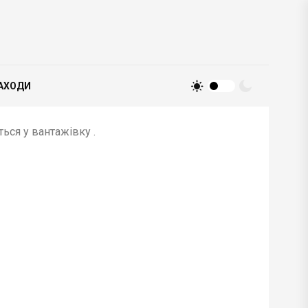
АХОДИ
ься у вантажівку .