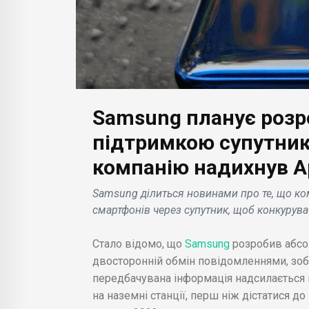
БІЗН
Volv
Samsung планує розро
пов
БІЗНЕС НОВИНИ
ити
отр
підтримкою супутнико
 Беру,
Google Pixel Watch 2:
зам
компанію надихнув A
имувати
нові смарт-годинник з
еле
маті
процесором Snapdragon
ван
Samsung ділиться новинами про те, що ко
Олег
і поліпшеною
шве
смартфонів через супутник, щоб конкурув
автономністю .
Holc
Стало відомо, що
Samsung
розробив абсо
двосторонній обмін повідомленнями, зоб
передбачувана інформація надсилається на
на наземні станції, перш ніж дістатися 