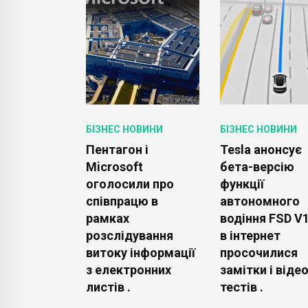
ОВИНИ
БІЗНЕС НОВИНИ
БІЗНЕС НОВИНИ
es
Пентагон і
Tesla анонсує
ує про
Microsoft
бета-версію
я
оголосили про
функції
ітницької
співпрацю в
автономного
сті з
рамках
водіння FSD V1
 плануючи
розслідування
в інтернет
ити карти
витоку інформації
просочилися
e в
з електронних
замітки і віде
ілі .
листів .
тестів .