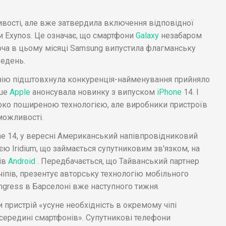
вості, але вже затвердила включення відповідної
и Exynos. Це означає, що смартфони
Galaxy
незабаром
ча в цьому місяці Samsung випустила флагманську
ведень.
анію підштовхнула конкуренція-найменування прийняло
ше
Apple
анонсувала новинку з випуском
iPhone
14. І
око поширеною технологією, але виробники пристроїв
можливості.
ne 14, у вересні Американський напівпровідниковий
єю Iridium, що займається супутниковим зв'язком, на
ів
Android
. Передбачається, що Тайванський партнер
іпів, презентує авторську технологію мобільного
ongress в Барселоні вже наступного тижня.
и пристрій «усуне необхідність в окремому чіпі
середині смартфонів». Супутникові телефони