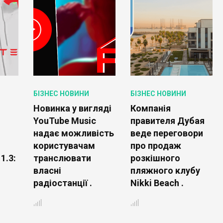
БІЗНЕС НОВИНИ
БІЗНЕС НОВИНИ
Новинка у вигляді
Компанія
YouTube Music
правителя Дубая
надає можливість
веде переговори
користувачам
про продаж
1.3:
транслювати
розкішного
власні
пляжного клубу
радіостанції .
Nikki Beach .
о