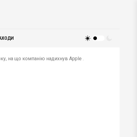
АХОДИ
ку, на що компанію надихнув Apple .