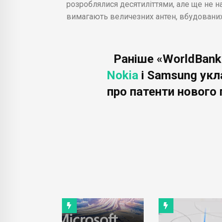
розроблялися десятиліттями, але ще не 
вимагають величезних антен, вбудованих
Раніше «WorldBank
Nokia
і Samsung укл
про патенти нового 