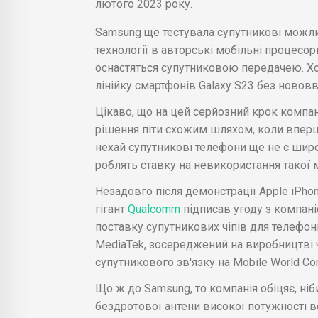
лютого 2023 року.
Samsung ще тестувала супутникові можли
технології в авторські мобільні процесор
оснастяться супутниковою передачею. Хо
лінійку смартфонів Galaxy S23 без новов
Цікаво, що на цей серйозний крок комп
рішення піти схожим шляхом, коли впер
нехай супутникові телефони ще не є шир
роблять ставку на невикористання такої 
Незадовго після демонстрації Apple iPho
гігант
Qualcomm
підписав угоду з компані
поставку супутникових чіпів для телефон
MediaTek, зосереджений на виробництві ч
супутникового зв'язку на Mobile World C
Що ж до Samsung, то компанія обіцяє, ніб
бездротової антени високої потужності в