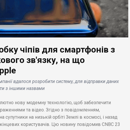
ЕС НОВИНИ
o Trucks
бку чіпів для смартфонів з
ідомляє про
БІЗНЕС НОВИНИ
имання рекордного
вого зв'язку, на що
овлення на 1000
Honda Hybrids
pple
ктричних
відкликає 200 тис
тажівок від
.китайських автомобі
мпанії вдалося розробити систему, для відправки даних
йцарської компанії
через несправну робо
ати з іншими назвами
im .
педалей.
лютно нову модемну технологію, щоб забезпечити
раженнями та відео. Згідно з повідомленням,
 супутники на низькій орбіті Землі в космосі, і назад
до кінцевих користувачів. Цю новину повідомив CNBC 23