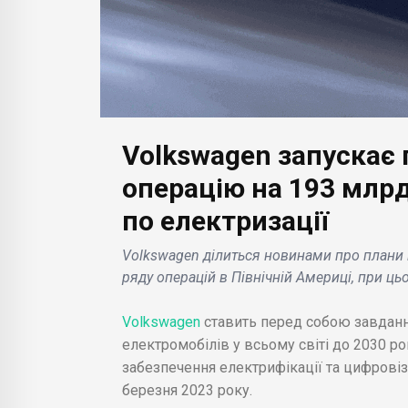
прямок
Prime Day 2023: деталі
дос
оці .
та особливості події .
тижн
Volkswagen запускає 
операцію на 193 млрд
по електризації
Volkswagen ділиться новинами про плани п
ряду операцій в Північній Америці, при ц
Volkswagen
ставить перед собою завданн
електромобілів у всьому світі до 2030 ро
забезпечення електрифікації та цифрові
березня 2023 року.