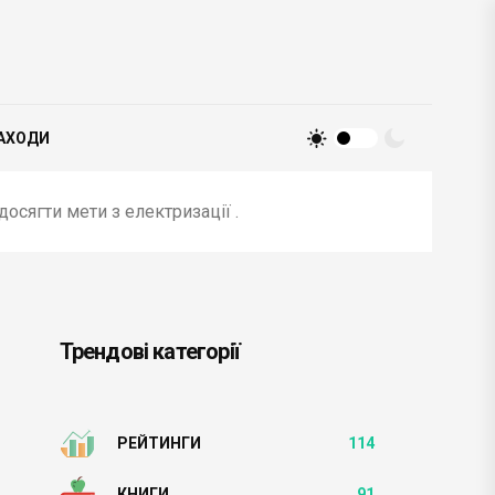
АХОДИ
досягти мети з електризації .
Трендові категорії
РЕЙТИНГИ
114
КНИГИ
91