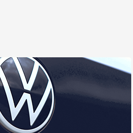
ЕС НОВИНИ
БІЗНЕС НОВИНИ
gle оголошує про
Китай починає
дку появу гідного
проектування
курента ChatGPT
поновлюваних джере
, який стане
енергії в пустелі