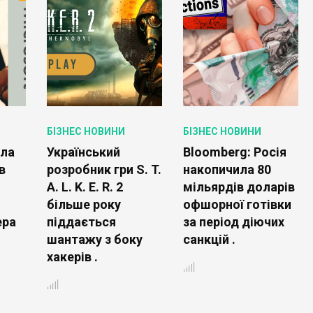
БІЗНЕС НОВИНИ
БІЗНЕС НОВИНИ
ала
Український
Bloomberg: Росія
в
розробник гри S. T.
накопичила 80
A. L. K. E. R. 2
мільярдів доларів
більше року
офшорної готівки
ера
піддається
за період діючих
шантажу з боку
санкцій .
хакерів .