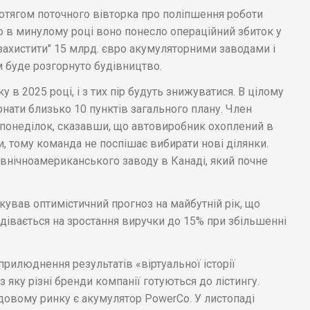
ротягом поточного вівторка про поліпшення роботи
що в минулому році воно понесло операційний збиток у
"захистити" 15 млрд. євро акумуляторними заводами і
м буде розгорнуто будівництво.
 в 2025 році, і з тих пір будуть знижуватися. В цілому
онати близько 10 пунктів загального плану. Член
 понеділок, сказавши, що автовиробник охоплений в
 тому команда не поспішає вибирати нові ділянки.
внічноамериканського заводу в Канаді, який почне
кував оптимістичний прогноз на майбутній рік, що
дівається на зростання виручки до 15% при збільшенні
прилюднення результатів «віртуальної історії
з яку різні бренди компанії готуються до лістингу.
овому ринку є акумулятор PowerCo. У листопаді