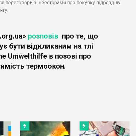
ся переговори з інвесторами про покупку підрозділу
нгу.
.org.ua»
розповів
про те, що
ує бути відкликаним на тлі
e Umwelthilfe в позові про
тимість термоокон.