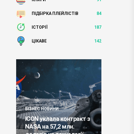
ПІДБІРКА ПЛЕЙЛІСТІВ
84
ІСТОРІЇ
187
ЦІКАВЕ
142
БІЗНЕС НО
БІЗНЕС НОВИНИ
Червнев
л
ICON уклала контракт з
торговог
NASA на 57,2 млн.
єврозоні