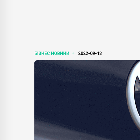
БІЗНЕС НОВИНИ
2022-09-13
БІЗН
Goo
шви
БІЗНЕС НОВИНИ
кон
тренда,
Amazon оголошує про
Bard