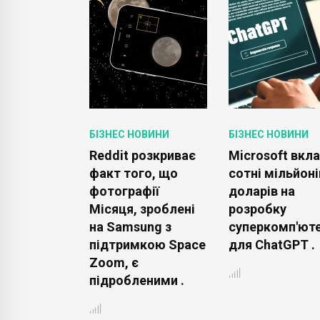
ОВИНИ
БІЗНЕС НОВИНИ
БІЗНЕС НОВИНИ
 анонсує
Reddit розкриває
Microsoft вкл
ення
факт того, що
сотні мільйоні
фотографії
доларів на
мобілів
Місяця, зроблені
розробку
нським
на Samsung з
суперкомп'ют
яховиком
підтримкою Space
для ChatGPT .
я
Zoom, є
іття .
підробленими .