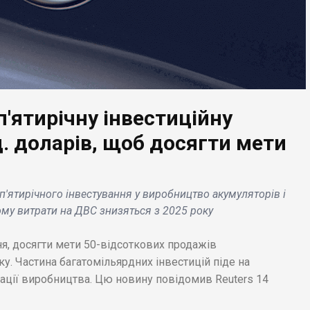
тупний в найближчі
вартістю 11 млрд.
і .
долар .
п'ятирічну інвестиційну
. доларів, щоб досягти мети
'ятирічного інвестування у виробництво акумуляторів і
ьому витрати на ДВС знизяться з 2025 року
я, досягти мети 50-відсоткових продажів
ку. Частина багатомільярдних інвестицій піде на
зації виробництва. Цю новину повідомив Reuters 14