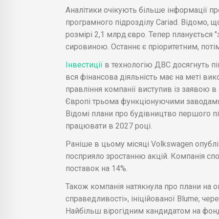
Аналітики очікують більше інформації п
програмного підрозділу Cariad. Відомо, 
розмірі 2,1 млрд.євро. Тепер планується 
сировиною. Останнє є пріоритетним, поті
Інвестиції
в технологію ДВС досягнуть піку
вся фінансова діяльність має на меті вик
правління компанії виступив із заявою в
Європі трьома функціонуючими заводами,
Відомі плани про будівництво першого пі
працювати в 2027 році.
Раніше в цьому місяці Volkswagen опублі
посприяло зростанню акцій. Компанія спо
поставок на 14%.
Також компанія натякнула про плани на о
справедливості», ініційованої Blume, чере
Найбільш вірогідним кандидатом на фонд