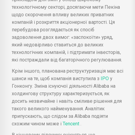
технологічному секторі, досягаючи мети Пекіна
щодо скорочення впливу великих приватних
компаній і розкриття акціонерної вартості. Ця
перебудова розглядається як спосіб
задоволення двох вимог: «заспокоїти» уряд,
який недовірливо ставиться до великих
технологічних компаній, і підтримати інвесторів,
які постраждали від багаторічного регулювання.
Крім іншого, планована реструктуризація має всі
шанси на те, щоб компанія виступила з
IPO
у
Гонконгу. Зміна існуючої діяльності Alibaba на
холдингову структуру характеризується, як
досить незвичайне і навіть сміливе рішення для
такого великого найменування. Аналітик
припускають, що слідом за Alibaba подіяти
схожим чином може і
Tencent
.
В кінцевому підсумку очікується, що