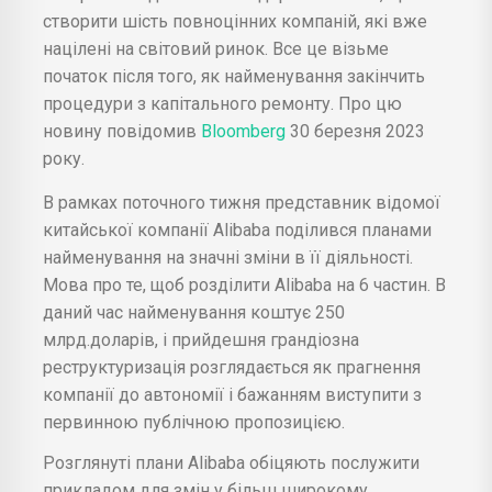
створити шість повноцінних компаній, які вже
націлені на світовий ринок. Все це візьме
початок після того, як найменування закінчить
процедури з капітального ремонту. Про цю
новину повідомив
Bloomberg
30 березня 2023
року.
В рамках поточного тижня представник відомої
китайської компанії Alibaba поділився планами
найменування на значні зміни в її діяльності.
Мова про те, щоб розділити Alibaba на 6 частин. В
даний час найменування коштує 250
млрд.доларів, і прийдешня грандіозна
реструктуризація розглядається як прагнення
компанії до автономії і бажанням виступити з
первинною публічною пропозицією.
Розглянуті плани Alibaba обіцяють послужити
прикладом для змін у більш широкому