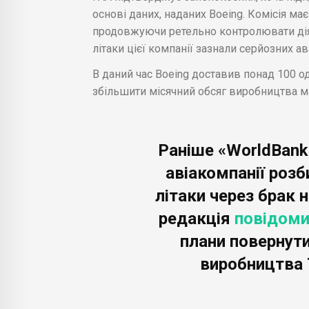
основі даних, наданих Boeing. Комісія ма
продовжуючи ретельно контролювати діял
літаки цієї компанії зазнали серйозних а
В даний час Boeing доставив понад 100 
збільшити місячний обсяг виробництва ма
Раніше «WorldBank
авіакомпанії розб
літаки через брак 
редакція
повідом
плани повернут
виробництва 