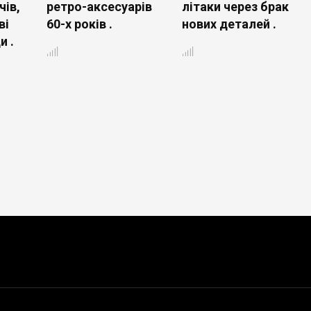
чів,
ретро-аксесуарів
літаки через брак
ві
60-х років .
нових деталей .
и .