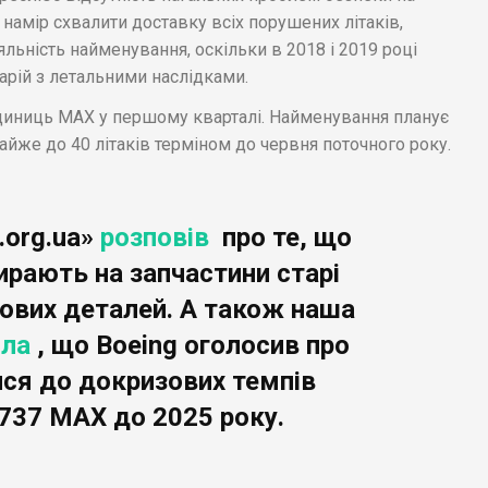
є намір схвалити доставку всіх порушених літаків,
ьність найменування, оскільки в 2018 і 2019 році
варій з летальними наслідками.
одиниць MAX у першому кварталі. Найменування планує
йже до 40 літаків терміном до червня поточного року.
.org.ua»
розповів
про те, що
ирають на запчастини старі
нових деталей. А також наша
ила
, що Boeing оголосив про
ися до докризових темпів
737 MAX до 2025 року.