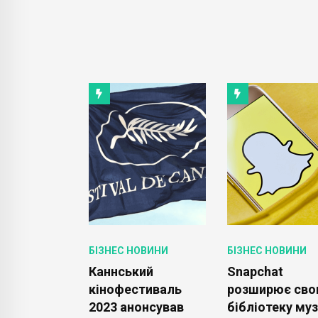
ОВИНИ
БІЗНЕС НОВИНИ
БІЗНЕС НОВИНИ
анонсує
Каннський
Snapchat
ня для
кінофестиваль
розширює св
droid:
2023 анонсував
бібліотеку му