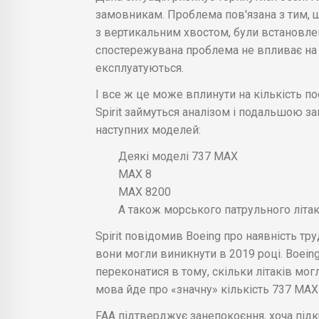
замовникам. Проблема пов'язана з тим, 
з вертикальним хвостом, були встановле
спостережувана проблема не впливає на бе
експлуатуються.
І все ж це може вплинути на кількість п
Spirit займуться аналізом і подальшою з
наступних моделей:
Деякі моделі 737 MAX
MAX 8
MAX 8200
А також морського патрульного літак
Spirit повідомив Boeing про наявність т
вони могли виникнути в 2019 році. Boein
переконатися в тому, скільки літаків мог
мова йде про «значну» кількість 737 MAX 
FAA підтверджує занепокоєння, хоча під