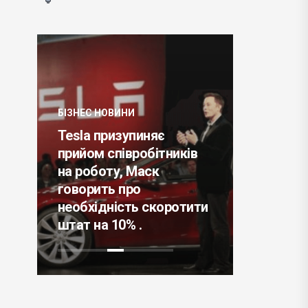
БІЗНЕС НОВИНИ
Tesla призупиняє
прийом співробітників
БІЗНЕС НО
на роботу, Маск
говорить про
Фермери
а
необхідність скоротити
звинуват
штат на 10% .
експлуат