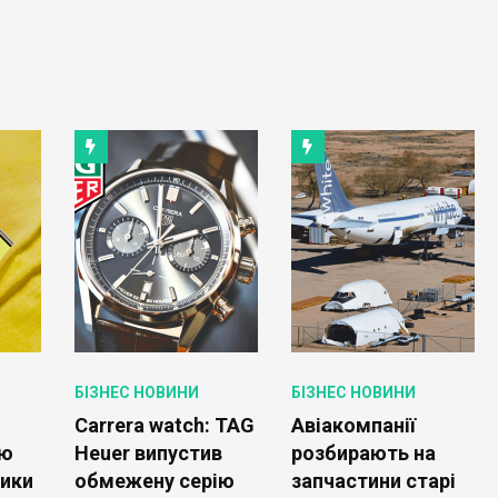
БІЗНЕС НОВИНИ
БІЗНЕС НОВИНИ
Carrera watch: TAG
Авіакомпанії
ою
Heuer випустив
розбирають на
зики
обмежену серію
запчастини старі