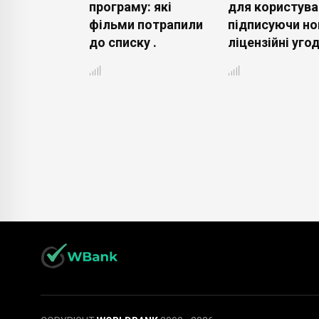
раузер
програму: які
для користува
 працює
фільми потрапили
підписуючи но
о швидше і
до списку .
ліцензійні угод
ніше .