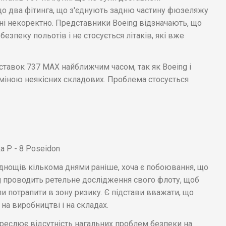
що два фітинга, що з'єднують задню частину фюзеляжу
ні некоректно. Представники Boeing відзначають, що
зпеку польотів і не стосується літаків, які вже
оставок 737 MAX найближчим часом, так як Boeing і
аміною неякісних складових. Проблема стосується
а P - 8 Poseidon
руднощів кількома днями раніше, хоча є побоювання, що
g проводить ретельне дослідження свого флоту, щоб
ли потрапити в зону ризику. Є підстави вважати, що
на виробництві і на складах.
креслює відсутність нагальних проблем безпеки на