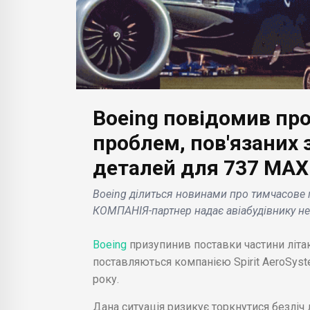
БІЗНЕС НОВИНИ
Boeing повідомив про
Samsung заявляє:
смарт-годинник Galaxy
проблем, пов'язаних 
БІЗН
Watch рятують життя
деталей для 737 MAX
Tok? 15
завдяки функції
Mic
ив і
визначення
перш
Boeing ділиться новинами про тимчасове 
нерегулярного
шар
КОМПАНІЯ-партнер надає авіабудівнику нев
серцевого ритму .
фле
Boeing
призупинив поставки частини літа
поставляються компанією Spirit AeroSyst
року.
Дана ситуація ризикує торкнутися безліч 