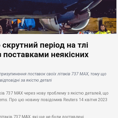
 скрутний період на тлі
з поставками неякісних
ЕС НОВИНИ
БІЗНЕС НОВИНИ
ron представив
Оновлений Facebook
е в світі 232-
Watch демонструє
призупинення поставок своїх літаків 737 MAX, тому що
ове обладнання,
неполадки в роботі н
ідповідні за якістю деталі
ш-пам'ять 3D NAND .
Apple TV .
ків 737 MAX через нову проблему з якістю деталей, що
ems. Про цю новину повідомив Reuters 14 квітня 2023
літаків 737 MAX, які ще не були доставлені