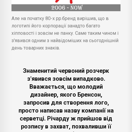
Але на початку 80-х рр.бренд вирішив, що в
логотипі його корпорації занадто багато
хіпповості і зовсім не панку. Саме таким чином і
з'явився одним з найвідоміших на сьогоднішній
день товарних знаків.
Знаменитий червоний розчерк
з'явився зовсім випадково.
Вважається, що молодий
дизайнер, якого Бренсон,
запросив для створення лого,
просто написав назву компанії на
серветці. Річарду ж прийшов від
розпису в захват, похваливши її