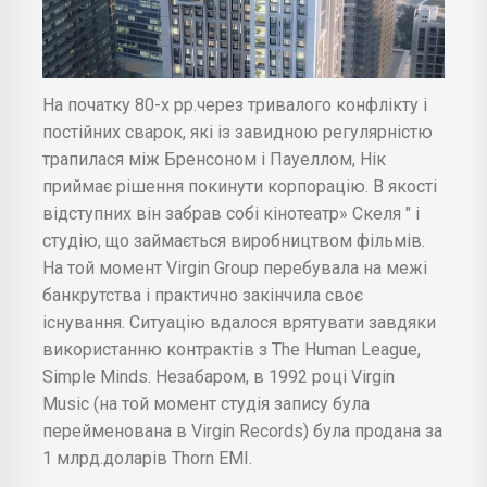
На початку 80-х рр.через тривалого конфлікту і
постійних сварок, які із завидною регулярністю
трапилася між Бренсоном і Пауеллом, Нік
приймає рішення покинути корпорацію. В якості
відступних він забрав собі кінотеатр» Скеля " і
студію, що займається виробництвом фільмів.
На той момент Virgin Group перебувала на межі
банкрутства і практично закінчила своє
існування. Ситуацію вдалося врятувати завдяки
використанню контрактів з The Human League,
Simple Minds. Незабаром, в 1992 році Virgin
Music (на той момент студія запису була
перейменована в Virgin Records) була продана за
1 млрд.доларів Thorn EMI.