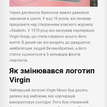
Через дислексію Бренсону важко давалося
навчання в школі. У віці 16 років, він починає
працювати над створенням власного журналу
«Student». У 1970 році він заснував корпорацію
Virgin Group, що стала справою всього його
життя. В даний час він входить до двадцятки
найбагатших людей Великобританії, а його
статок оцінюється в 5 мільярдів фунтів
стерлінгів.
Як змінювався логотип
Virgin
Найперший логотип Virgin Music був досить
далеко від емблеми, яку корпорація
використовує сьогодні. Лого був створений