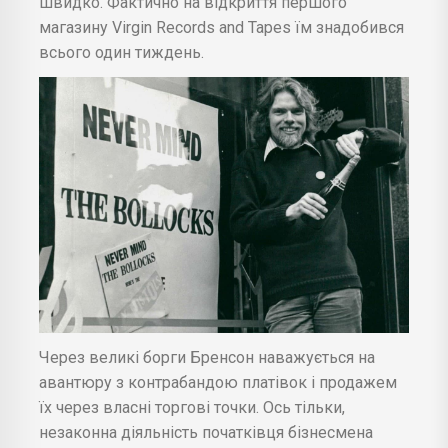
швидко. Фактично на відкриття першого
магазину Virgin Records and Tapes їм знадобився
всього один тиждень.
Через великі борги Бренсон наважується на
авантюру з контрабандою платівок і продажем
їх через власні торгові точки. Ось тільки,
незаконна діяльність початківця бізнесмена