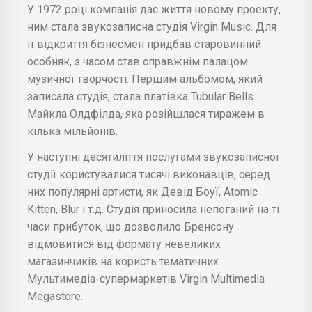
У 1972 році компанія дає життя новому проекту,
ним стала звукозаписна студія Virgin Music. Для
її відкриття бізнесмен придбав старовинний
особняк, з часом став справжнім палацом
музичної творчості. Першим альбомом, який
записала студія, стала платівка Tubular Bells
Майкла Олдфілда, яка розійшлася тиражем в
кілька мільйонів.
У наступні десятиліття послугами звукозаписної
студії користувалися тисячі виконавців, серед
них популярні артисти, як Девід Боуї, Atomic
Kitten, Blur і т.д. Студія приносила непоганий на ті
часи прибуток, що дозволило Бренсону
відмовитися від формату невеликих
магазинчиків на користь тематичних
Мультимедіа-супермаркетів Virgin Multimedia
Megastore.