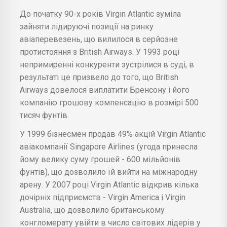
До початку 90-х років Virgin Atlantic зуміла
зайняти лідируючі позиції на ринку
авіаперевезень, що вилилося в серйозне
протистояння з British Airways. У 1993 році
непримиренні конкуренти зустрілися в суді, в
результаті це призвело до того, що British
Airways довелося виплатити Бренсону і його
компанію грошову компенсацію в розмірі 500
тисяч фунтів.
У 1999 бізнесмен продав 49% акцій Virgin Atlantic
авіакомпанії Singapore Airlines (угода принесла
йому велику суму грошей - 600 мільйонів
фунтів), що дозволило їй вийти на міжнародну
арену. У 2007 році Virgin Atlantic відкрив кілька
дочірніх підприємств - Virgin America і Virgin
Australia, що дозволило британському
конгломерату увійти в число світових лідерів у