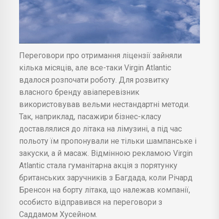
Переговори про отримання ліцензії зайняли
кілька місяців, але все-таки Virgin Atlantic
вдалося розпочати роботу. Для розвитку
власного бренду авіаперевізник
використовував вельми нестандартні методи.
Так, наприклад, пасажири бізнес-класу
доставлялися до літака на лімузині, а під час
польоту їм пропонували не тільки шампанське і
закуски, а й масаж. Відмінною рекламою Virgin
Atlantic стала гуманітарна акція з порятунку
британських заручників з Багдада, коли Річард
Бренсон на борту літака, що належав компанії,
особисто відправився на переговори з
Саддамом Хусейном.