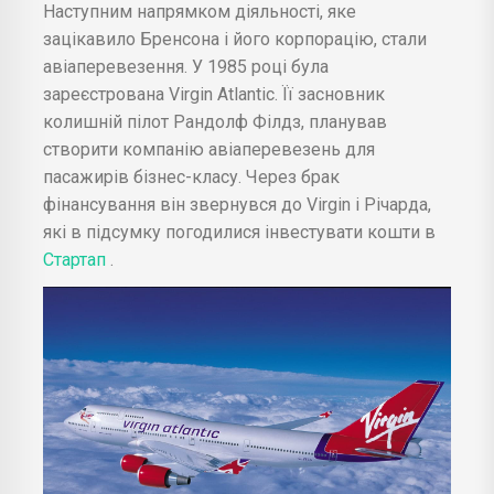
Наступним напрямком діяльності, яке
зацікавило Бренсона і його корпорацію, стали
авіаперевезення. У 1985 році була
зареєстрована Virgin Atlantic. Її засновник
колишній пілот Рандолф Філдз, планував
створити компанію авіаперевезень для
пасажирів бізнес-класу. Через брак
фінансування він звернувся до Virgin і Річарда,
які в підсумку погодилися інвестувати кошти в
Стартап
.