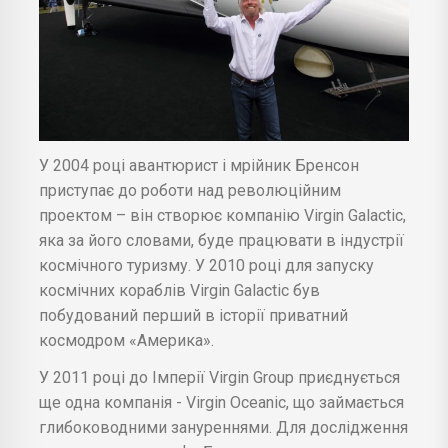
У 2004 році авантюрист і мрійник Бренсон
приступає до роботи над революційним
проектом – він створює компанію Virgin Galactic,
яка за його словами, буде працювати в індустрії
космічного туризму. У 2010 році для запуску
космічних кораблів Virgin Galactic був
побудований перший в історії приватний
космодром «Америка».
У 2011 році до Імперії Virgin Group приєднується
ще одна компанія - Virgin Oceanic, що займається
глибоководними зануреннями. Для дослідження