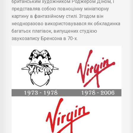
британським художником Роджером Діном, і
представляв собою повноцінну мініатюрну
картину в фантазійному стилі. Згодом він
неодноразово використовувався як обкладинка
багатьох платівок, випущених студією
звукозапису Бренсона в 70-х.