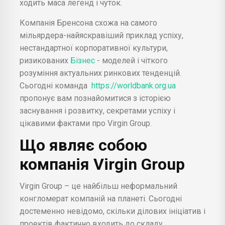
ходить маса легенд і чуток.
Компанія Бренсона схожа на самого
мільярдера-найяскравіший приклад успіху,
нестандартної корпоративної культури,
ризикованих
Бізнес
- моделей і чіткого
розуміння актуальних ринкових тенденцій.
Сьогодні команда
https://worldbank.org.ua
пропонує вам познайомитися з історією
заснування і розвитку, секретами успіху і
цікавими фактами про Virgin Group.
Що являє собою
компанія Virgin Group
Virgin Group – це найбільш неформальний
конгломерат компаній на планеті. Сьогодні
достеменно невідомо, скільки ділових ініціатив і
проектів фактично входить до складу