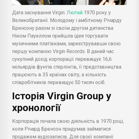
Дата заснування Virgin:
Лютий
1970 року у
Великобританії. Молодому і амбітному Річарду
Бренсону разом зі своїм другом дитинства
Ніком Пауеллом прийшла ідея торгувати
музичними платівками, зареєструвавши свою
першу компанію Virgin Records. В даний час
сукупний дохід корпорації перевищує 16,6
мільярдів фунтів стерлінгів, її представництва
працюють в 35 країнах світу, а кількість
співробітників перевищує 50 тисяч осіб.
Історія
Virgin Group у
хронології
Корпорація почала свою діяльність в 1970 році,
коли Річард Бренсон придумав займатися
продажем аудіозаписів. Для своєї компанії