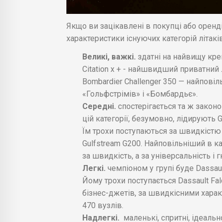
Якщо ви зацікавлені в покупці або оренд
характеристики існуючих категорій літаків
Великі, важкі.
здатні на найвищу кре
Citation x + - найшвидший приватний л
Bombardier Challenger 350 — найповіл
«Гольфстрімів» і «Бомбардьє».
Середні.
спостерігається та ж законо
цій категорії, безумовно, лідирують G
Їм трохи поступаються за швидкістю Ha
Gulfstream G200. Найповільніший в ка
за швидкість, а за універсальність і г
Легкі.
чемпіоном у групі буде Dassau
Йому трохи поступається Dassault Fal
бізнес-джетів, за швидкісними хара
470 вузлів.
Надлегкі.
маленькі, спритні, ідеальн