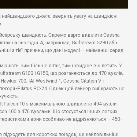
і найшвидшого джета, зверніть увагу на швидкісні
:
йсерську швидкість. Окремо варто виділити Cessna
ітак на сьогодні. А, наприклад, Gulfstream G280 або
ьніші з тієї причини, що дані моделі — найменші серед
мірність: чим більше літак, тим швидше він летить. У
ulfstream G100 і G150, що розганяються до 470 вузлів.
wker 700, IAI Westwind 1, Cessna Citation V і
тегорії-Pilatus PC-24. Однак цей лайнер вибирають не
нучкість.
lt Falcon 10 з максимальною швидкістю 494 вузли.
con 100 з 476 вузлами. Що стосується інших легких
ктеристиками вони особливо не відрізняються — 450-
о підходять для коротких поїздок, це найповільніші