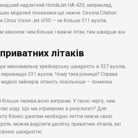
йшвидший надлегкий HondaJet HA-420, наприклад,
нших моделей показники ще нижче: Cessna Citation
 Cirrus Vision Jet sf50 — не більше 311 вузлів.
м законом: чим більше і важче літак, тим швидше він
приватних літаків
ере максимальну крейсерську швидкість в 527 вузлів,
не перевищує 331 вузлів. Чому така різниця? Справа
рі моделі лайнерів літають повільніше — помилка.
 більше палива воно витрачає. У свою чергу, чим
пас ходу. Що ми отримуємо в результаті? Для
оту бізнес-джетам необхідно летіти нижче своєї
оте, можна виділити десятку приватних літаків, які
ь своєю швидкістю.