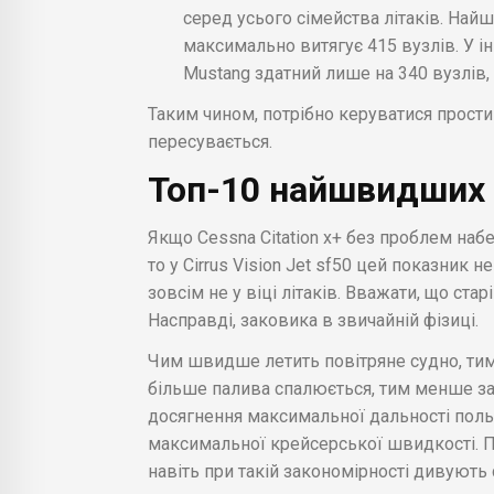
серед усього сімейства літаків. На
максимально витягує 415 вузлів. У і
Mustang здатний лише на 340 вузлів, а
Таким чином, потрібно керуватися прости
пересувається.
Топ-10 найшвидших 
Якщо Cessna Citation x+ без проблем наб
то у Cirrus Vision Jet sf50 цей показник 
зовсім не у віці літаків. Вважати, що ста
Насправді, заковика в звичайній фізиці.
Чим швидше летить повітряне судно, тим
більше палива спалюється, тим менше за
досягнення максимальної дальності поль
максимальної крейсерської швидкості. Пр
навіть при такій закономірності дивуют