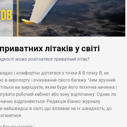
иватних літаків у світі
БІЗНЕС НОВИНИ
дкості може розігнатися приватний літак?
БІ
Goodwill у співпраці з
ання
Gucci, Prada та іншими
Ар
дко і комфортно дістатися з точки А В точку В, не
ід Disney
розкішними брендами
ви
 в аеропорту і очікування свого багажу. Чим зручний
йонів
запускає сайт
за
 тільки ви вирішуєте, яким буде його технічна начинка і
ні .
перепродажу .
де
тувати робочий кабінет або зону відпочинку. Однак по
значно відрізняються. Редакція бізнес-журналу
ети найшвидші в світі, що впливає на їх швидкість, до
зганятися.
 бізнес-джетів: