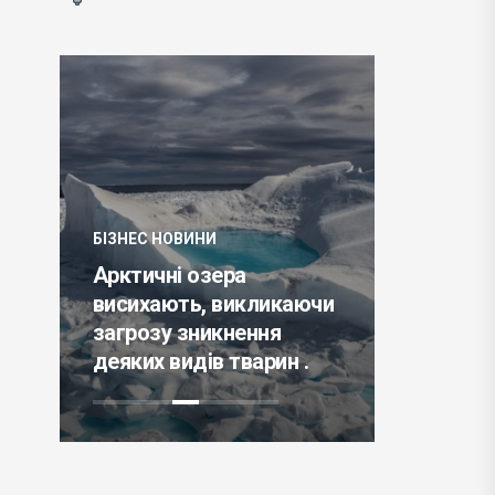
ЗНЕС НОВИНИ
БІЗНЕС НОВИНИ
ктичні озера
сихають, викликаючи
ЄС має намір захис
грозу зникнення
свободу слова Інте
яких видів тварин .
– користувач .