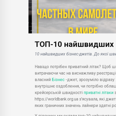
ТОП-10 найшвидших пр
10 найшвидших бізнес-джетів. До якої шви
БІЗНЕС НОВИНИ
БІЗНЕС НОВИНИ
Показ перевид
Навіщо потрібен приватний літак? Щоб шви
Названі 5 найбільших
«Русалоньки» в
витрачаючи час на виснажливу реєстрацію
анонсів Nintendo Direct в
зібрав 118 міль
власний
Бізнес
-джет, зрозуміло відразу:
червні 2023 р..
доларів за вихід
внутрішнє оздоблення, чи потрібно облаш
крейсерській швидкості
приватні літаки
https://worldbank.org.ua з'ясувала, які дж
яких граничних значень лайнери здатні ро
У підсумку ми склали топ-10 найшвидших