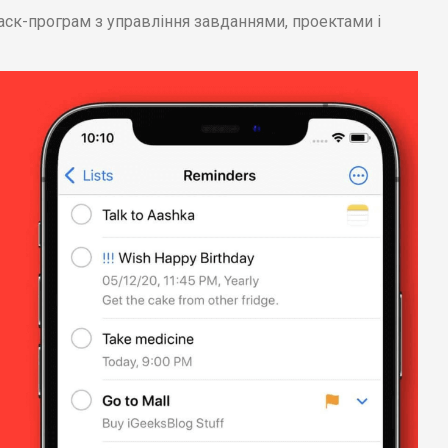
таск-програм з управління завданнями, проектами і