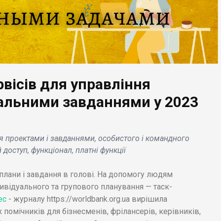
вісів для управління
альними завданнями у 2023
ЕС НОВИНИ
БІЗНЕС НОВИНИ
le відкриє завод в
Музичний додаток A
їні в якості
від Amazon запускає
я проектами і завданнями, особистого і командного
естиційної підтримки
фонд винагороди
доступ, функціонал, платні функції
творців контенту .
 плани і завдання в голові. На допомогу людям
дивідуального та групового планування — таск-
ес
- журналу https://worldbank.org.ua вирішила
помічників для бізнесменів, фрілансерів, керівників,