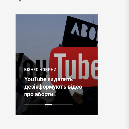
БІЗНЕС НО
БІЗНЕС НОВИНИ
mp
Податок 
YouTube видалить
причино
дезінформують відео
поставо
про аборти .
автовир