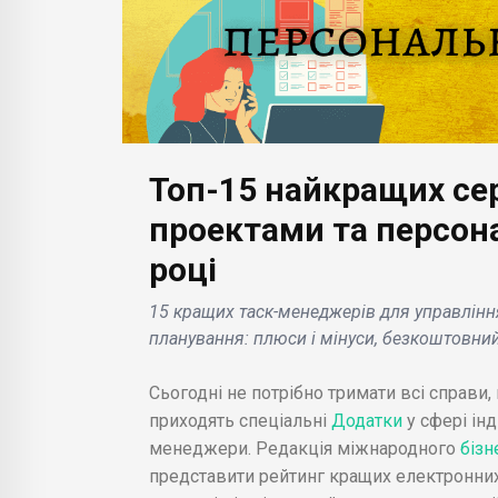
Топ-15 найкращих сер
БІЗНЕС НОВИНИ
, ОАЕ,
проектами та персон
БІЗН
 Centre
Розробник ігор Capcom
році
дна
оголошує чемпіонат
Nest
іх
Street Fighter 6, Фіналіст
Укра
15 кращих таск-менеджерів для управлінн
Arabia
якого виграє 1 млн.
інв
планування: плюси і мінуси, безкоштовний 
долар .
.
Сьогодні не потрібно тримати всі справи,
приходять спеціальні
Додатки
у сфері ін
менеджери. Редакція міжнародного
бізн
представити рейтинг кращих електронних 