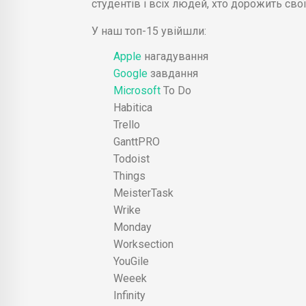
студентів і всіх людей, хто дорожить сво
У наш топ-15 увійшли:
Apple
нагадування
Google
завдання
Microsoft
To Do
Habitica
Trello
GanttPRO
Todoist
Things
MeisterTask
Wrike
Monday
Worksection
YouGile
Weeek
Infinity