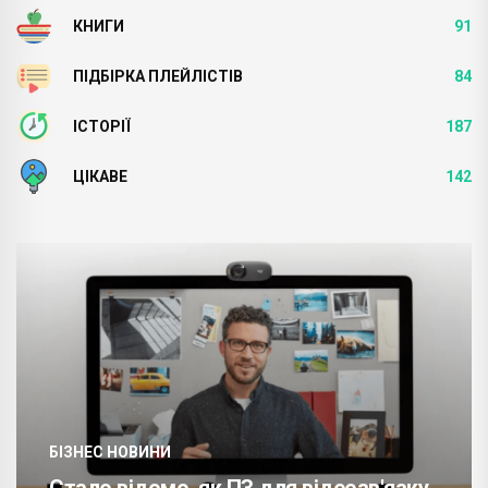
КНИГИ
91
ПІДБІРКА ПЛЕЙЛІСТІВ
84
ІСТОРІЇ
187
ЦІКАВЕ
142
БІЗНЕС НОВИНИ
Стало відомо, як ПЗ для відеозв'язку