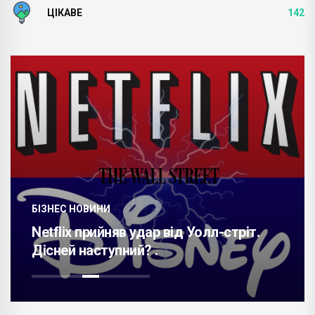
ЦІКАВЕ
142
БІЗНЕС НОВИНИ
Netflix прийняв удар від Уолл-стріт.
Дісней наступний? .