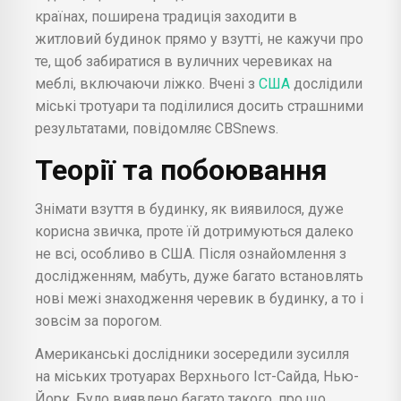
країнах, поширена традиція заходити в
житловий будинок прямо у взутті, не кажучи про
те, щоб забиратися в вуличних черевиках на
меблі, включаючи ліжко. Вчені з
США
дослідили
міські тротуари та поділилися досить страшними
результатами, повідомляє CBSnews.
Теорії та побоювання
Знімати взуття в будинку, як виявилося, дуже
корисна звичка, проте їй дотримуються далеко
не всі, особливо в США. Після ознайомлення з
дослідженням, мабуть, дуже багато встановлять
нові межі знаходження черевик в будинку, а то і
зовсім за порогом.
Американські дослідники зосередили зусилля
на міських тротуарах Верхнього Іст-Сайда, Нью-
Йорк. Було виявлено багато такого, про що