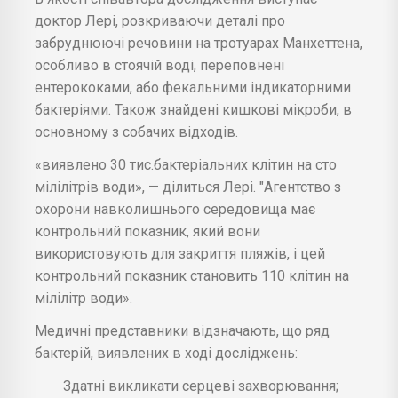
доктор Лері, розкриваючи деталі про
забруднюючі речовини на тротуарах Манхеттена,
особливо в стоячій воді, переповнені
ентерококами, або фекальними індикаторними
бактеріями. Також знайдені кишкові мікроби, в
основному з собачих відходів.
«виявлено 30 тис.бактеріальних клітин на сто
мілілітрів води», — ділиться Лері. "Агентство з
охорони навколишнього середовища має
контрольний показник, який вони
використовують для закриття пляжів, і цей
контрольний показник становить 110 клітин на
мілілітр води».
Медичні представники відзначають, що ряд
бактерій, виявлених в ході досліджень:
Здатні викликати серцеві захворювання;