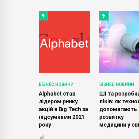
ОВИНИ
БІЗНЕС НОВИНИ
БІЗНЕС НОВИНИ
апускає
Alphabet став
ШІ та розробк
струменти
лідером ринку
ліків: як техно
ведення
акцій в Big Tech за
допомагають
бних
підсумками 2021
розвитку
нференцій
року .
медицини у світ