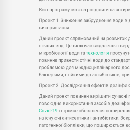
Всю програму можна розділити на чотири 
Проект 1. Зниження забруднення води в д
використання
Даний проект спрямований на розвиток д
стічних вод. Це включає видалення твер
мікробіології води та
технологія
просунут
повинна привести стічні води до стандарт
проблемою для міждисциплінарного досл
бактеріями, стійкими до антибіотиків, пр
Проект 2. Дослідження ефектів дезінфекц
Даний проект повинен вирішити сучасні
повсюдне використання засобів дезінфекц
Covid-19
і стрімке збільшення поширення
на існуючі антисептики і антибіотики. Зо
патогенної біоплівки, що поширюється вс