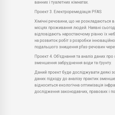
ванних і туалетних кімнатах.
Проект 3. Електроремедіація PFAS
Хімічні речовини, що не розкладаються в 
місцях проживання людей. Наявні сьогодн
відповідають наростаючому рівню їх не
на розвиток робіт з розробки інноваційно
подальшого знищення pfas-речовин через 
Проект 4. Об'єднання та аналіз даних пр
зменшення забруднення води та ґрунту.
Даний проект буде досліджувати деякі з
даних підходу до аналізу практик зменше
відноситься екологічна оптимізація інфр
дослідження законодавчих, правових і по