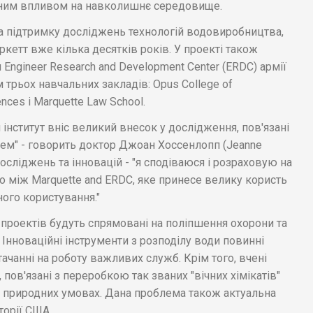
ним впливом на навколишнє середовище.
на підтримку досліджень технологій водовиробництва,
кетт вже кілька десятків років. У проекті також
Engineer Research and Development Center (ERDC) армії
трьох навчальних закладів: Opus College of
iences і Marquette Law School.
інститут вніс великий внесок у дослідження, пов'язані
ем" - говорить доктор Джоан Хоссенлопп (Jeanne
досліджень та інновацій - "я сподіваюся і розраховую на
 між Marquette and ERDC, яке принесе велику користь
ного користування."
проектів будуть спрямовані на поліпшення охорони та
 Інноваційні інструменти з розподілу води повинні
чанні на роботу важливих служб. Крім того, вчені
ов'язані з переробкою так званих "вічних хімікатів"
в природних умовах. Дана проблема також актуальна
торії США.