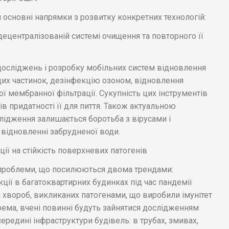
основні напрямки з розвитку конкретних технологій:
ецентралізованій системі очищення та повторного її
осліджень і розробку мобільних систем відновлення
дих частинок, дезінфекцію озоном, відновлення
ої мембранної фільтрації. Сукупність цих інструментів
ів придатності її для пиття. Також актуальною
ідження залишається боротьба з вірусами і
и відновленні забрудненої води.
ії на стійкість поверхневих патогенів
 проблеми, що посилюються двома трендами:
ії в багатоквартирних будинках під час пандемії
 хвороб, викликаних патогенами, що виробили імунітет
крема, вчені повинні будуть зайнятися дослідженням
ередині інфраструктури будівель: в трубах, змивах,