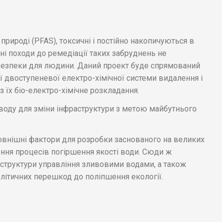
природі (PFAS), токсичні і постійно накопичуються в
і походи до ремедіації таких забруднень не
безпеки для людини. Даний проект буде спрямований
ї двоступеневої електро-хімічної системи видалення і
їх біо-електро-хімічне розкладання.
о воду для зміни інфраструктури з метою майбутнього
овнішні фактори для розробки заснованого на великих
ння процесів погіршення якості води. Сюди ж
аструктури управління зливовими водами, а також
літичних перешкод до поліпшення екології.