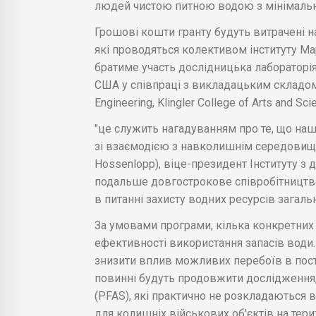
людей чистою питною водою з мінімаль
Грошові кошти гранту будуть витрачені 
які проводяться колективом інституту Мар
братиме участь дослідницька лабораторія 
США у співпраці з викладацьким складом 
Engineering, Klingler College of Arts and Sc
"це служить нагадуванням про те, що наш 
зі взаємодією з навколишнім середовищ
Hossenlopp), віце-президент Інституту з 
подальше довгострокове співробітництво
в питанні захисту водних ресурсів загаль
За умовами програми, кілька конкретних 
ефективності використання запасів води.
знизити вплив можливих перебоїв в поста
повинні будуть продовжити дослідження, п
(PFAS), які практично не розкладаються 
для колишніх військових об'єктів на тери