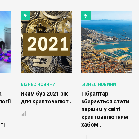
БІЗНЕС НОВИНИ
БІЗНЕС НОВИНИ
а
Яким був 2021 рік
Гібралтар
логії
для криптовалют .
збирається стати
першим у світі
криптовалютним
і .
хабом .