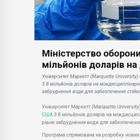
Міністерство оборон
БІЗНЕС НОВИНИ
БІЗН
мільйонів доларів н
йтів в
Нова сторінка Google
Gylt
Університет Маркетт (Marquette University
Labs дозволяє
вря
3.8 мільйонів доларів на міждисциплінарн
для
підписатися на
Stad
забруднення води для забезпечення стійко
ворення
експерименти зі
пла
штучним інтелектом .
.
Університет Маркетт (Marquette Universit
США
3.8 мільйонів доларів на міждисцип
рівня забруднення води для забезпечення
Програма спрямована на розробку нових а