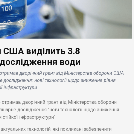
и США виділить 3.8
БІЗНЕС НОВИНИ
ЕС НОВИНИ
Starlink при співпраці 
а дослідження води
: єдина гра, яка
супутниковим сервіс
) отримав дворічний грант від Міністерства оборони США
тувала честь Google
T-Mobile анонсують
е дослідження: нові технології щодо зниження рівня
ia, вийде на інших
запуск тестування
ї інфраструктури
тформах в 2023 році
зв'язку в поточному
році .
y) отримав дворічний грант від Міністерства оборони
лінарне дослідження "нові технології щодо зниження
 стійкої інфраструктури"
ктуальних технологій, які покликані забезпечити