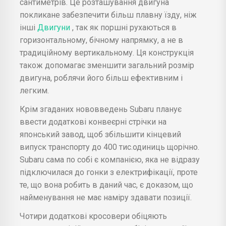
сантиметрів. Це розташування двигуна
покликане забезпечити більш плавну їзду, ніж
інші
Двигуни
, так як поршні рухаються в
горизонтальному, бічному напрямку, а не в
традиційному вертикальному. Ця конструкція
також допомагає зменшити загальний розмір
двигуна, роблячи його більш ефективним і
легким.
Крім згаданих нововведень Subaru планує
ввести додаткові конвеєрні стрічки на
японський завод, щоб збільшити кінцевий
випуск транспорту до 400 тис.одиниць щорічно.
Subaru сама по собі є компанією, яка не відразу
підключилася до гонки з електрифікації, проте
те, що вона робить в даний час, є доказом, що
найменування не має наміру здавати позиції.
Чотири додаткові кросовери обіцяють