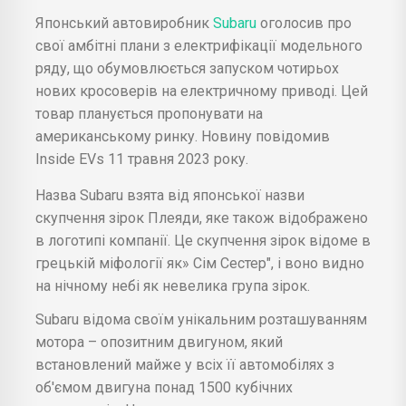
Японський автовиробник
Subaru
оголосив про
свої амбітні плани з електрифікації модельного
ряду, що обумовлюється запуском чотирьох
нових кросоверів на електричному приводі. Цей
товар планується пропонувати на
американському ринку. Новину повідомив
Inside EVs 11 травня 2023 року.
Назва Subaru взята від японської назви
скупчення зірок Плеяди, яке також відображено
в логотипі компанії. Це скупчення зірок відоме в
грецькій міфології як» Сім Сестер", і воно видно
на нічному небі як невелика група зірок.
Subaru відома своїм унікальним розташуванням
мотора – опозитним двигуном, який
встановлений майже у всіх її автомобілях з
об'ємом двигуна понад 1500 кубічних