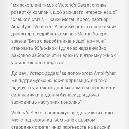
"ми захоплені тим, як Victoria's Secret сприяє
розвитку компанії, щоб захищати інтереси нашої
"слабкої" статі", — каже Меган Кросс, партнер
Amplifyher Ventures. У своєму релізі генеральний
директор роздрібної компанії Мартін Уотерс
заявив:"База співробітників нашої компанії
становить 90% жінок, і для нас надзвичайно
важливо забезпечити належну підтримку жінок
у становленні їх кар'єри".
До речі, Уотерс додав: "за допомогою Amplifyher
ми підтримуємо жінок-підприємців, які вже
лідирують, а також допомагаємо їм передавати
свої навички ведення бізнесу для дівчат-
засновниць наступних поколінь".
Victoria's Secret продовжує представляти свою
місію під керівництвом жінок шляхом
створення стратегічних партнерств на власній