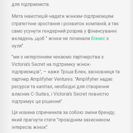
для підприємств.
Мета інвестицій-надати жінкам-підприємцям
стратегічне зростання і розвиток компаній, а так
само усунути гендерний розрив у фінансуванні
вкладень ,щоб " жінки не починали
бізнес
з
нуля".
"ми з нетерпінням чекаємо партнерства з
Victoria's Secret на підтримку жінок-
підприємців", — каже Тріша Блек, засновниця та
партнер Amplifyher Ventures. "Amplifyher надає
ресурси та капітал, необхідні для створення
власних C-Suites, і Victoria's Secret повністю
підтримує це рішення".
Ця новина спричинила за собою зміни бренду,
який прагнути стати "провідним захисником
інтересів жінок".