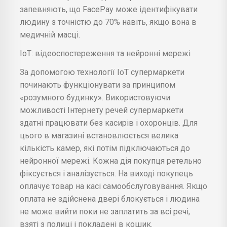
запевняють, що FacePay може ідентифікувати
людину з точністю до 70% навіть, якщо вона в
медичній масці.
IoT: відеоспостереження та нейронні мережі
За допомогою технології IoT супермаркети
починають функціонувати за принципом
«розумного будинку». Використовуючи
можливості Інтернету речей супермаркети
здатні працювати без касирів і охоронців. Для
цього в магазині встановлюється велика
кількість камер, які потім підключаються до
нейронної мережі. Кожна дія покупця ретельно
фіксується і аналізується. На виході покупець
оплачує товар на касі самообслуговування. Якщо
оплата не здійснена двері блокується і людина
не може вийти поки не заплатить за всі речі,
взяті з полиці і покладені в кошик.