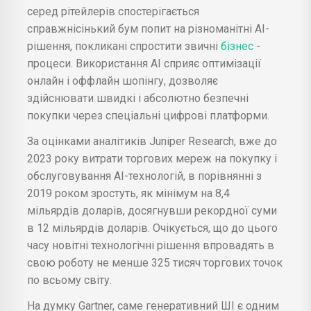
серед рітейлерів спостерігається
справжнісінький бум попит на різноманітні AI-
рішення, покликані спростити звичні
бізнес
-
процеси. Використання AI сприяє оптимізації
онлайн і оффлайн шопінгу, дозволяє
здійснювати швидкі і абсолютно безпечні
покупки через спеціальні цифрові платформи.
За оцінками аналітиків Juniper Research, вже до
2023 року витрати торгових мереж на покупку і
обслуговування AI-технологій, в порівнянні з
2019 роком зростуть, як мінімум на 8,4
мільярдів доларів, досягнувши рекордної суми
в 12 мільярдів доларів. Очікується, що до цього
часу новітні технологічні рішення впровадять в
свою роботу не менше 325 тисяч торгових точок
по всьому світу.
На думку Gartner, саме генеративний ШІ є одним