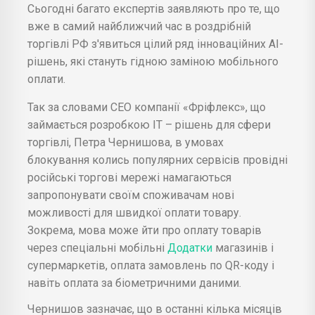
Сьогодні багато експертів заявляють про те, що
вже в самий найближчий час в роздрібній
торгівлі РФ з'явиться цілий ряд інноваційних AI-
рішень, які стануть гідною заміною мобільного
оплати.
Так за словами СЕО компанії «Фріфлекс», що
займається розробкою IT – рішень для сфери
торгівлі, Петра Чернишова, в умовах
блокування колись популярних сервісів провідні
російські торгові мережі намагаються
запропонувати своїм споживачам нові
можливості для швидкої оплати товару.
Зокрема, мова може йти про оплату товарів
через спеціальні мобільні
Додатки
магазинів і
супермаркетів, оплата замовлень по QR-коду і
навіть оплата за біометричними даними.
Чернишов зазначає, що в останні кілька місяців