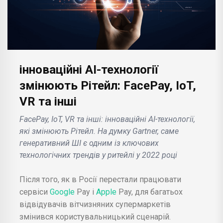
інноваційні AI-технології
змінюють Рітейл: FacePay, IoT,
VR та інші
FacePay, IoT, VR та інші: інноваційні AI-технології,
які змінюють Рітейл. На думку Gartner, саме
генеративний ШІ є одним із ключових
технологічних трендів у ритейлі у 2022 році
Після того, як в Росії перестали працювати
сервіси
Google
Pay і
Apple
Pay, для багатьох
відвідувачів вітчизняних супермаркетів
змінився користувальницький сценарій.