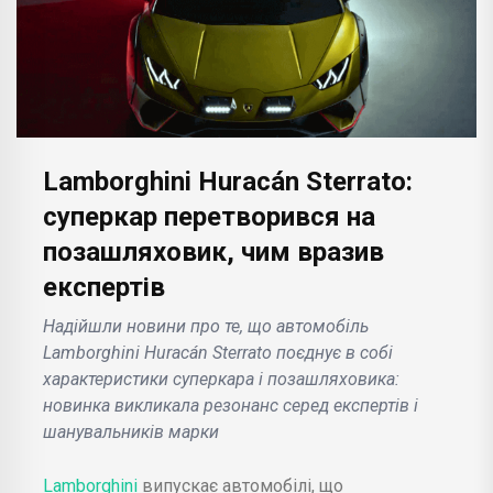
Lamborghini Huracán Sterrato:
суперкар перетворився на
позашляховик, чим вразив
експертів
Надійшли новини про те, що автомобіль
Lamborghini Huracán Sterrato поєднує в собі
характеристики суперкара і позашляховика:
новинка викликала резонанс серед експертів і
шанувальників марки
Lamborghini
випускає автомобілі, що