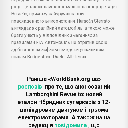
році. Це також найекстремальніша інтерпретація
Huracán, причому найзручніша для
повсякденного використання. Huracán Sterrato
виглядає як ралійний автомобіль, а також може
брати участь у відповідних змаганнях за
правилами FIA. Автомобіль не втратив своїх
здібностей на асфальті завдяки унікальним
шинам Bridgestone Dueler All-Terrain.
Раніше «WorldBank.org.ua»
розповів
про те, що анонсований
Lamborghini Revuelto: новий
еталон гібридних суперкарів з 12-
циліндровим двигуном і трьома
електромоторами. А також наша
редакція
повідомила
, що