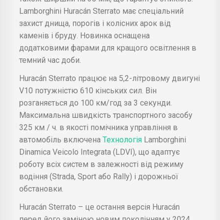
Lamborghini Huracán Sterrato має спеціальний
захист днища, порогів і колісних арок від
каменів і бруду. Новинка оснащена
додатковими фарами для кращого освітлення в
темний час доби.
Huracán Sterrato працює на 5,2-літровому двигуні
V10 потужністю 610 кінських сил. Він
розганяється до 100 км/год за 3 секунди.
Максимальна швидкість транспортного засобу
325 км / ч. в якості помічника управління в
автомобіль включена
Технологія
Lamborghini
Dinamica Veicolo Integrata (LDVI), що адаптує
роботу всіх систем в залежності від режиму
водіння (Strada, Sport або Rally) і дорожньої
обстановки.
Huracán Sterrato – це остання версія Huracán
перед його заміною новим поколінням у 2024