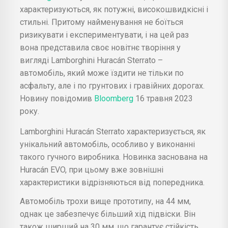
характеризуються, як потужні, високошвидкісні і
стильні. Притому найменування не боїться
ризикувати і експериментувати, і на цей раз
вона представила своє новітнє творіння у
вигляді Lamborghini Huracán Sterrato –
автомобіль, який може їздити не тільки по
асфальту, але і по грунтових і гравійних дорогах.
Новину повідомив
Bloomberg
16 травня 2023
року.
Lamborghini Huracán Sterrato характеризується, як
унікальний автомобіль, особливо у виконанні
такого гучного виробника. Новинка заснована на
Huracán EVO, при цьому вже зовнішні
характеристики відрізняються від попередника.
Автомобіль трохи вище прототипу, на 44 мм,
однак це забезпечує більший хід підвіски. Він
також ширший на 30 мм, що гарантує стійкість.