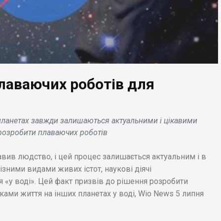
лаваючих роботів для
ЕС НОВИНИ
БІЗНЕС НОВИНИ
влені нові докази
язку шкідливого ПЗ
Біткоїн подешевшав
планетах завжди залишаються актуальними і цікавими
berry Robin з
більш ніж на 50% з
розробити плаваючих роботів
янською програмою
моменту свого
ex і російськими
історичного максиму
вив людство, і цей процес залишається актуальним і в
рами Evil Corp. .
Що відбувається? .
ізними видами живих істот, наукові діячі
 «у воді». Цей факт призвів до рішення розробити
ками життя на інших планетах у воді, Wio News 5 липня