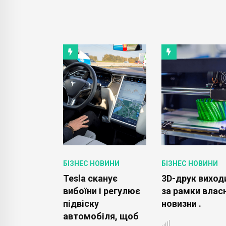
ОВИНИ
БІЗНЕС НОВИНИ
БІЗНЕС НОВИНИ
Stills &
Tesla сканує
3D-друк виход
вибоїни і регулює
за рамки влас
ються на
підвіску
новизни .
після
автомобіля, щоб