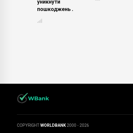
ту Джо
уникнути
пошкоджень .
COPYRIGHT
WORLDBANK
2000 - 2026