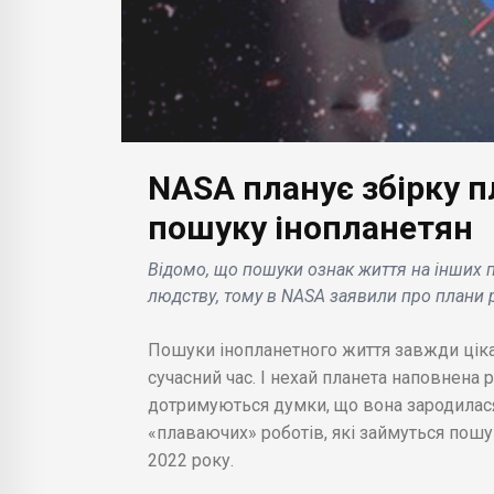
NASA планує збірку п
БІЗН
Вия
пошуку інопланетян
БІЗНЕС НОВИНИ
зв'
Відомо, що пошуки ознак життя на інших 
Acura Integra Type S:
Rasp
людству, тому в NASA заявили про плани 
в
огляд нового
тро
ів
спортивного
Drid
Пошуки інопланетного життя завжди ціка
автомобіля .
хаке
сучасний час. І нехай планета наповнена р
дотримуються думки, що вона зародилася
«плаваючих» роботів, які займуться пошу
2022 року.