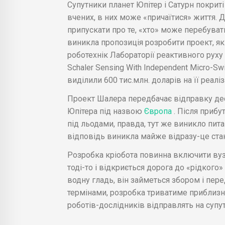
Супутники планет Юпітер і Сатурн покрит
вчених, в них може «причаїтися» життя. Д
припускати про те, «хто» може перебувати
виникла пропозиція розробити проект, я
роботехнік Лабораторії реактивного рух
Schaler Sensing With Independent Micro-S
виділили 600 тис.млн. доларів на її реалі
Проект Шалера передбачає відправку дес
Юпітера під назвою
Європа
. Після прибу
під льодами, правда, тут же виникло пита
відповідь виникла майже відразу-це ст
Розробка кріобота повинна включити вуз
тоді-то і відкриється дорога до «рідкого»
водну гладь, він займеться збором і пер
термінами, розробка триватиме приблизно
роботів-дослідників відправлять на супу