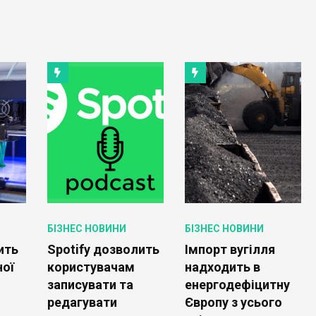
БІЗНЕС НОВИНИ
БІЗНЕС НОВИНИ
ить
Spotify дозволить
Імпорт вугілля
ної
користувачам
надходить в
записувати та
енергодефіцитну
редагувати
Європу з усього