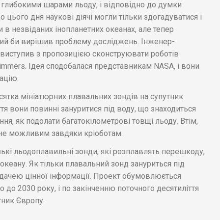
і глибокими шарами льоду, і відповідно до думки
о цього дня наукові діячі могли тільки здогадуватися і
 в незвіданих інопланетних океанах, але тепер
кий би вирішив проблему досліджень. Інженер-
у виступив з пропозицією сконструювати роботів
wimmers. Ідея сподобалася представникам NASA, і вони
зацію.
ятка мініатюрних плавальних зондів на супутник
ття вони повинні зануритися під воду, що знаходиться
ння, як подолати багатокілометрові товщі льоду. Втім,
ане можливим завдяки кріоботам.
ькі льодоплавильні зонди, які розплавлять перешкоду,
 океану. Як тільки плавальний зонд зануриться під
едачею цінної інформації. Проект обумовлюється
 до 2030 року, і по закінченню поточного десятиліття
тник Європу.