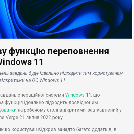
ову функцію переповнення
Windows 11
ЕС НОВИНИ
БІЗНЕС НОВИНИ
ель завдань буде ідеально підходити тим користувачам
el підтримує
и відкритими на ОС Windows 11
ртап, що пропонує
Twitter офіційно
ерційний механізм
запустив функцію
завдань операційної системи
Windows
11, що
я Amazon .
подкастів .
а функція ідеально підходить досвідченим
Додатки
на робочому столі відкритими, зацікавлений у
he Verge 21 липня 2022 року.
 якщо користувач відкрив занадто багато додатків, в