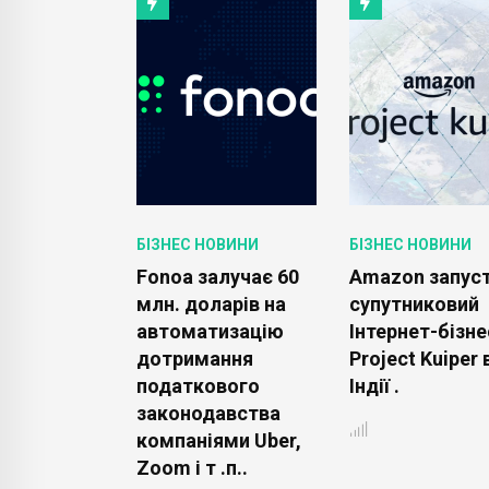
ОВИНИ
БІЗНЕС НОВИНИ
БІЗНЕС НОВИНИ
 Spaces
Fonoa залучає 60
Amazon запус
ступний
млн. доларів на
супутниковий
зки кліпів
автоматизацію
Інтернет-бізне
роях iOS і
дотримання
Project Kuiper 
.
податкового
Індії .
законодавства
компаніями Uber,
Zoom і т .п..