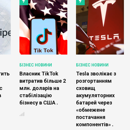
БІЗНЕС НОВИНИ
БІЗНЕС НОВИНИ
тить
Власник TikTok
Tesla зволікає з
витратив більше 2
розгортанням
с
млн. доларів на
сховищ
в
стабілізацію
акумуляторних
бізнесу в США .
батарей через
«обмежене
постачання
компонентів» .