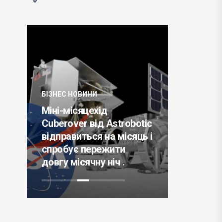
БІЗНЕС НОВИНИ
БІЗНЕС НО
Міні-місяцехід
Дослідн
Cuberover від Astrobotic
техноло
відправиться на місяць і
інститут
спробує пережити
тестуют
довгу місячну ніч .
вакцину 