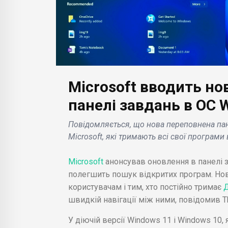
БІЗНЕС НОВИНИ
Microsoft вводить н
Saturn Satellite Networks
близька до отримання
панелі завдань в ОС 
БІЗН
коштів для запуску
Повідомляється, що нова переповнена пан
програми малих
Acc
Microsoft, які тримають всі свої програм
геостаціонарних
ста
у
супутників вартістю 500
Ком
Microsoft
анонсував оновлення в панелі 
.
млн. долар .
рівн
полегшить пошук відкритих програм. Нов
користувачам і тим, хто постійно тримає
швидкій навігації між ними, повідомив T
У діючій версії Windows 11 і Windows 10,