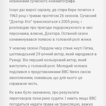
новинками сучасного кінематографа.
Існує дві версії серіалу, де стара бере початок з
1963 році і триває протягом 26 сезонів. Сучасний
"Доктор Хто" транслюється з 2005 року, і
розповідає про пригоди подорожуючого в часі
персонажа, власне, Доктора. Останній сезон
ознаменувався появою в головній ролі жінки.
У новому сезоні Лордом часу стане нкуті Гатва,
шотландський 29-річний актор, який народився в
Руанді. Він перший кольоровий актор, який
виступить у головній ролі. Молодий чоловік
поділився з представниками BBC News своїм
захопленням, сказавши, що для нього це
справжня честь.
Як вже було зазначено, про результати
переговорів поки рано судити. І навіть якщо BBC
погодиться надати права на трансляцію, важко