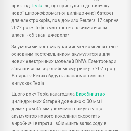
приклад
Tesla
Inc, що приступила до випуску
нової широкоформатної циліндричної батареї
для електрокарів, повідомило Reuters 17 серпня
2022 року. Інформагентство посилається на
власні «обізнані джерела».
За умовами контракту китайська компанія стане
основним постачальником акумуляторів для
нових електричних моделей BMW. Електрокари
з'являться на європейському ринку в 2025 році.
Батареї з Китаю будуть аналогічні тим, що
випускає Tesla.
Цього року Tesla налагодила
Виробництво
циліндричних батарей довжиною 80 мм і
діаметром 46 мм.у компанії очікують, що
акумулятор нового покоління скоротить
виробничі витрати і збільшить запас ходу в
порівнянні з нині використовуваними моделями