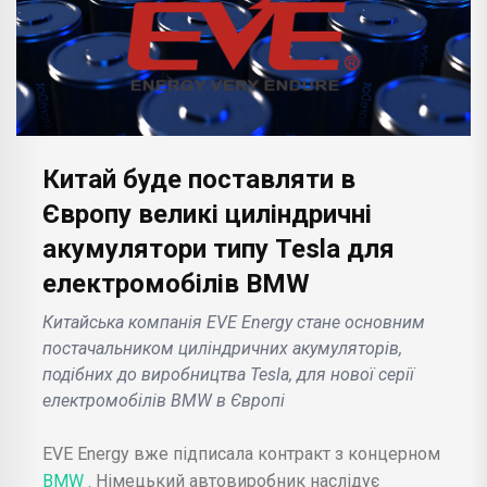
Китай буде поставляти в
Європу великі циліндричні
акумулятори типу Tesla для
електромобілів BMW
Китайська компанія EVE Energy стане основним
постачальником циліндричних акумуляторів,
подібних до виробництва Tesla, для нової серії
електромобілів BMW в Європі
EVE Energy вже підписала контракт з концерном
BMW
. Німецький автовиробник наслідує