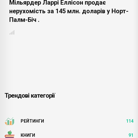
Мільярдер Ларрі Еллісон продає
нерухомість за 145 млн. доларів у Норт-
Палм-Біч .
Трендові категорії
РЕЙТИНГИ
114
КНИГИ
91