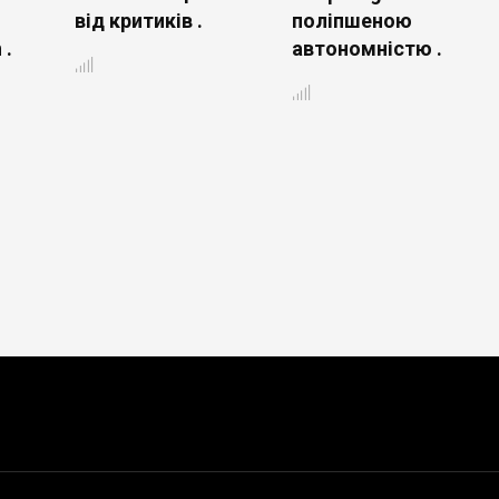
від критиків .
поліпшеною
 .
автономністю .