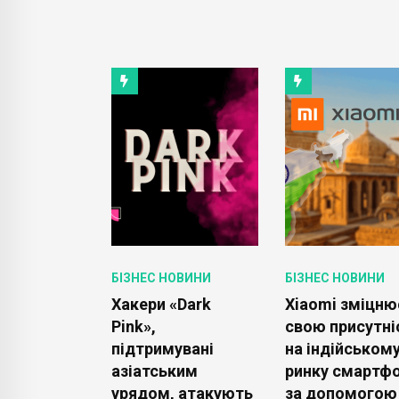
ОВИНИ
БІЗНЕС НОВИНИ
БІЗНЕС НОВИНИ
редставила
Хакери «Dark
Xiaomi зміцню
омпактний
Pink»,
свою присутні
ичний
підтримувані
на індійськом
р EX30 з
азіатським
ринку смартфо
ним
урядом, атакують
за допомогою