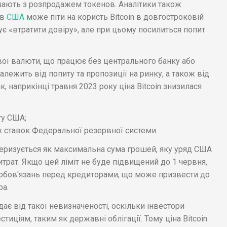
ішають з розпродажем токенов. Аналітики також
 в
США
може піти на користь Bitcoin в довгостроковій
ує «втратити довіру», але при цьому посилиться попит
вої валюти, що працює без центрального банку або
алежить від попиту та пропозиції на ринку, а також від
ак, наприкінці травня 2023 року ціна Bitcoin знизилася
ту США;
 ставок Федеральної резервної системи.
теризується як максимальна сума грошей, яку уряд США
трат. Якщо цей ліміт не буде підвищений до 1 червня,
обов'язань перед кредиторами, що може призвести до
ра.
ждає від такої невизначеності, оскільки інвестори
иціям, таким як державні облігації. Тому ціна Bitcoin