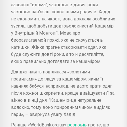
засвоєні "вдома", частково в дитячі роки,
частково нав'язані поколіннями родичів. Хадід
не економить на якості, вона доклала особливих
зусиль, щоб добути довговолокнистий Кашемір
у Внутрішній Монголії. Мова про
биоразлагаемой пряжі, яка не скочується в
катишки. Жінка прагне створювати одяг, яка
буде служити довгі роки, а то й десятиліття,
якщо правильно доглядати за кашеміром.
Джіджі навіть поділилася «золотими
правилами» догляду за кашеміром, яким її
навчила бабуся, наприклад, не варто прати одяг
після кожної шкарпетки, краще вивішувати її за
вікно в кінці дня. "Кашемір-це натуральне
волокно, тому воно природним чином виділяє
пари», — звернула увагу Хадід.
Раніше «WorldBank.org.ua»
розповів
про те, що