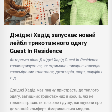
Джіджі Хадід запускає новий
лейбл трикотажного одягу
Guest In Residence
Авторська лінія Джіджі Хадід Guest In Residence
характеризується, як стримано-шикарна колекція
кашемірових толстовок, джоггерів, шорт, шарфів і
т. д
Джіджі Хадід має певну пристрасть до теплого
одягу, затишних трикотажних виробів, які не
тільки зігрівають тіло, але і душу, нагадуючи про
домашній комфорт. Американська модель