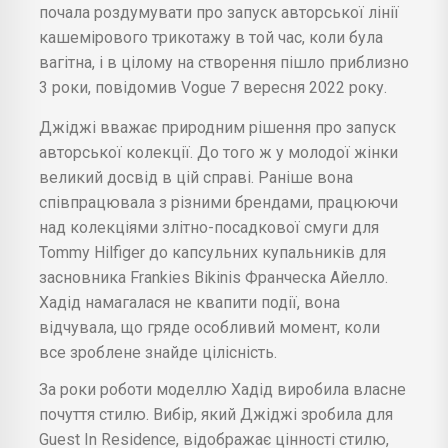
почала роздумувати про запуск авторської лінії
кашемірового трикотажу в той час, коли була
вагітна, і в цілому на створення пішло приблизно
3 роки, повідомив Vogue 7 вересня 2022 року.
Джіджі вважає природним рішення про запуск
авторської колекції. До того ж у молодої жінки
великий досвід в цій справі. Раніше вона
співпрацювала з різними брендами, працюючи
над колекціями злітно-посадкової смуги для
Tommy Hilfiger до капсульних купальників для
засновника Frankies Bikinis Франческа Айелло.
Хадід намагалася не квапити події, вона
відчувала, що гряде особливий момент, коли
все зроблене знайде цілісність.
За роки роботи моделлю Хадід виробила власне
почуття стилю. Вибір, який Джіджі зробила для
Guest In Residence, відображає цінності стилю,