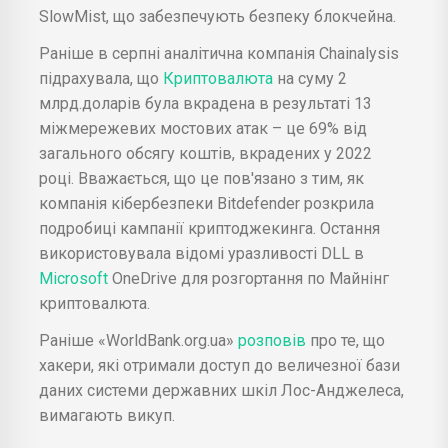
SlowMist, що забезпечують безпеку блокчейна.
Раніше в серпні аналітична компанія Chainalysis
підрахувала, що
Криптовалюта
на суму 2
млрд.доларів була вкрадена в результаті 13
міжмережевих мостових атак – це 69% від
загального обсягу коштів, вкрадених у 2022
році. Вважається, що це пов'язано з тим, як
компанія кібербезпеки Bitdefender розкрила
подробиці кампанії криптоджекинга. Остання
використовувала відомі уразливості DLL в
Microsoft
OneDrive для розгортання по Майнінг
криптовалюта.
Раніше «WorldBank.org.ua»
розповів
про те, що
хакери, які отримали доступ до величезної бази
даних системи державних шкіл Лос-Анджелеса,
вимагають викуп.