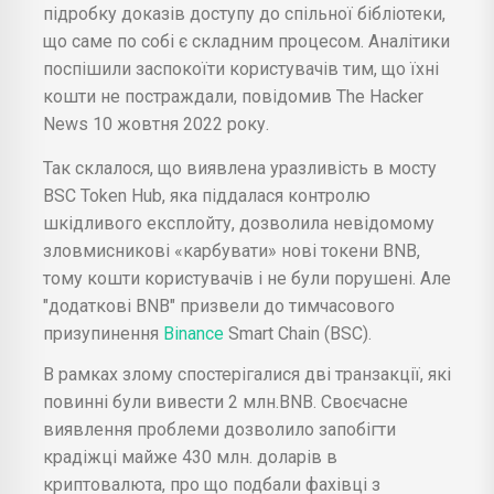
підробку доказів доступу до спільної бібліотеки,
що саме по собі є складним процесом. Аналітики
поспішили заспокоїти користувачів тим, що їхні
кошти не постраждали, повідомив The Hacker
News 10 жовтня 2022 року.
Так склалося, що виявлена уразливість в мосту
BSC Token Hub, яка піддалася контролю
шкідливого експлойту, дозволила невідомому
зловмисникові «карбувати» нові токени BNB,
тому кошти користувачів і не були порушені. Але
"додаткові BNB" призвели до тимчасового
призупинення
Binance
Smart Chain (BSC).
В рамках злому спостерігалися дві транзакції, які
повинні були вивести 2 млн.BNB. Своєчасне
виявлення проблеми дозволило запобігти
крадіжці майже 430 млн. доларів в
криптовалюта, про що подбали фахівці з