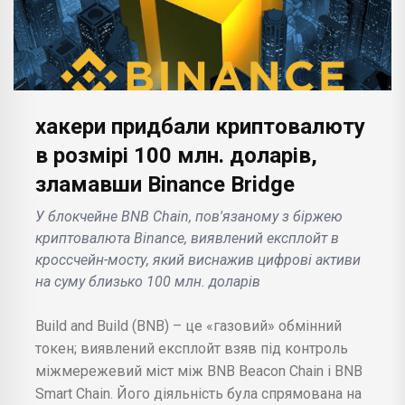
хакери придбали криптовалюту
в розмірі 100 млн. доларів,
зламавши Binance Bridge
У блокчейне BNB Chain, пов'язаному з біржею
криптовалюта Binance, виявлений експлойт в
кроссчейн-мосту, який виснажив цифрові активи
на суму близько 100 млн. доларів
Build and Build (BNB) – це «газовий» обмінний
токен; виявлений експлойт взяв під контроль
міжмережевий міст між BNB Beacon Chain і BNB
Smart Chain. Його діяльність була спрямована на