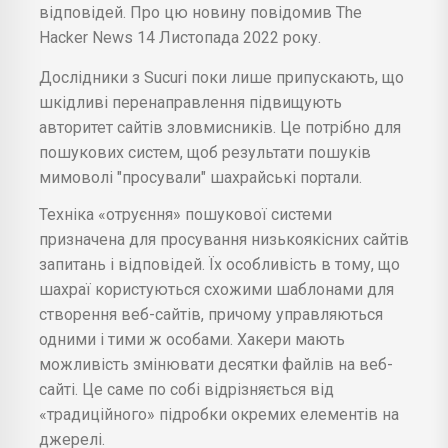
відповідей. Про цю новину повідомив The
Hacker News 14 Листопада 2022 року.
Дослідники з Sucuri поки лише припускають, що
шкідливі перенаправлення підвищують
авторитет сайтів зловмисників. Це потрібно для
пошукових систем, щоб результати пошуків
мимоволі "просували" шахрайські портали.
Техніка «отруєння» пошукової системи
призначена для просування низькоякісних сайтів
запитань і відповідей. Їх особливість в тому, що
шахраї користуються схожими шаблонами для
створення веб-сайтів, причому управляються
одними і тими ж особами. Хакери мають
можливість змінювати десятки файлів на веб-
сайті. Це саме по собі відрізняється від
«традиційного» підробки окремих елементів на
джерелі.