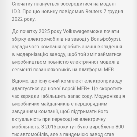
Спочатку планується зосередитися на моделі
ID.3. Про цю новину повідомив Reuters 7 грудня
2022 року.
До початку 2025 року Volkswagenможе почати
збірку електромобілів на заводі у Вольфсбурзі,
заради чого компанія зробить значні вкладення
в модернізацію заводу, щоб той зміг займатися
виробництвом повністю електричної моделі в
сегменті позашляховиків на платформі MEB.
Відомо, що існуючий комплект електроприводу
адаптується до нової версії MEB+. Це скоротить
час зарядки і збільшить запас ходу. Модернізація
виробничих майданчиків є першорядним
завданням компанії, щоб підтримати його
актуальність при переході на електричну
мобільність. З 2015 року тут було вироблено 800
тис.автомобілів, але з пандемією завод став