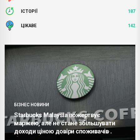
ІСТОРІЇ
187
ЦІКАВЕ
142
БІЗНЕС НОВИНИ
Starbucks Malaysia пожертвує
маржею, але не стане збільшувати
доходи ціною довіри споживачів .