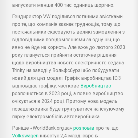
випускати менше 400 тис. одиниць щорічно.
Гендиректор VW поділився поганими звістками
про те, що компанія зазнає труднощів, тому що
постачальники скасовують великі замовлення з
відповідними повідомленнями за одну ніч, що
явно не йде на користь. Але вже до лютого 2023
року планується прийняти остаточне рішення
щодо виробництва нового електричного седана
Trinity на заводі у Вольфсбурзі або побудувати
новий для цієї моделі. Графік виробництва ID.3
відповідає графіку: часткове
Виробництво
розпочнеться в 2023 році, а повне виробництво
очікується в 2024 році. Притому нова модель
позашляховика буде грунтуватися на існуючому
парку електромобілів автовиробника.
Раніше «WorldBank.org.ua»
розповів
про те, що
Volkswagen
інвестує 2,4 млрд. євро в