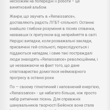
несхожим на попередні її роботи – це
винятковий альбом.
Жанри, що звучать в «Renaissance»,
доставляють радість ЛГБТ-спільноті. Останнє
знайшло глибоке розуміння в піснях співачки,
назвавши їх притулком від неприйняття в світі.
Нерідкі випадки, коли розважальні заклади,
присвячені гей-спільноті, переслідуються і
піддаються нападам, і саме такі постраждалі
люди знаходять «Renaissance» революційним, і
це незважаючи на факт того, що дане
співтовариство домоглося неймовірного
прогресу в останні роки.
По — своєму гіпнотичний і наповнений енергією,
«Renaissance» - це набагато більше, ніж просто
набір ритмічних пісень. Для справжніх
шанувальників творчості Бейонсе вона стала