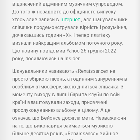
відзначений відмінним музичним супроводом.
До того ж незадовго до офіційного випуску
хтось злив записи в
Інтернет
, але шанувальники
співачки продемонстрували вірність і розуміння,
дочекавшись години «Х». І тепер платівку
визнали найкращим альбомом поточного року.
Цю новину повідомив Yahoo 26 грудня 2022
року, посилаючись на Insider.
Шанувальники називають «Renaissance» не
просто збіркою пісень, а годинним зануренням в
особливу атмосферу, якою ділиться співачка. З
моменту виходу в липні бари та клуби по всій
країні влаштовували заходи, присвячені
прослуховуванню альбому в цілому. А це
означає, що Бейонсе досягла мети. Незважаючи
на те, що виконавиця займається музикою
більше десятка років, «Renaissance» вийшов