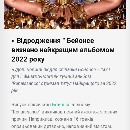
» Відродження " Бейонсе
визнано найкращим альбомом
2022 року
Чудові новини як для співачки Бейонсе – так і
для її фанатів-новітній гучний альбом
"Renaissance" отримав титул Найкращого за 2022
рік
Випуск співачкою
Бейонсе
альбому
"Renaissance" викликав певний ажіотаж з різних
причин. Наприклад, кожен з 16 треків
опрацьований детально, наповнений змістом,